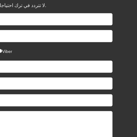
لا تتردد في ترك احتياجاتك هنا ، سيتم تقديم عرض أسعار تنافسي وفقًا لمتطلباتك.
Viber