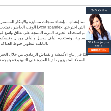
الوقت الحاضر ، تمتعت بسمع
استخدام مفهوم البوليستر الصديق للبيئة لإنتاج خيوط مخلوطة مع ألياف أخرى ، وعززت التعاون مع شركة Toray اليابانية لتطوير خيوط الحياكة الأكريليك الدافئة.
العملاء المتميزين ، لدينا القدرة على التنبؤ بدقة بتو