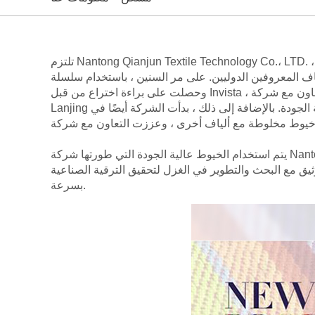
تلتزم Nantong Qianjun Textile Technology Co.، LTD. ، منذ إنشائها ، بإنشاء منتجات متمايزة والابتكار المستمر وتعزيز التحديث الصناعي والإصلاح في مجال المنسوجات القطنية. في
ليين. على مر السنين ، باستخدام سلسلة Lycra spandex التي اخترعتها
وحصلت على براءة اختراع من قبل Invista ، تم استخدام الخيوط المرنة المنتجة على نطاق واسع في نسيج العلامات التجارية عالية الجودة المعروفة. في الوقت نفسه ، نتعاون مع شركة
Lanjing النمساوية ، ونستخدم ألياف أيوسل وألياف مودال وفيسكوز لتصنيع خيوط منسوجة عالية الجودة وخيوط دنيم وخيوط حياكة عالية الجودة. بالإضافة إلى ذلك ، بدأت الشركة أيضًا في
يتم استخدام الخيوط عالية الجودة التي طورتها شركة Nantong Qianjun Textile Technology Co.، Ltd. أيضًا في إنتاج الأقمشة والقماش الرمادي. من خلال الخبرة الطويلة في التعاون مع
 وثيق مع البحث والتطوير في الغزل لتحقيق الترقية الصناعية
بسرعة.