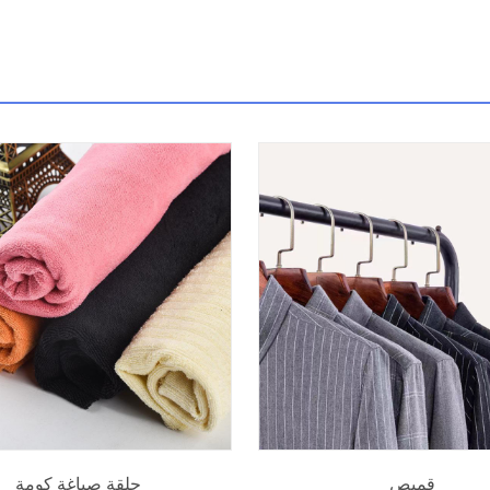
قميص
حلقة صباغة كومة