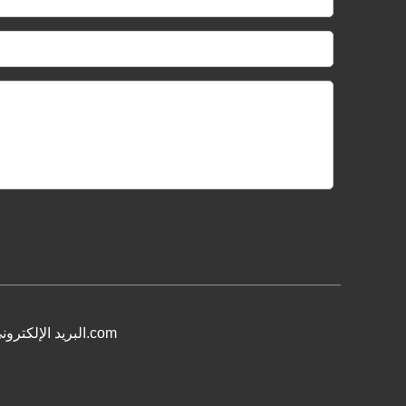
البريد الإلكتروني: 13228800188@163.com