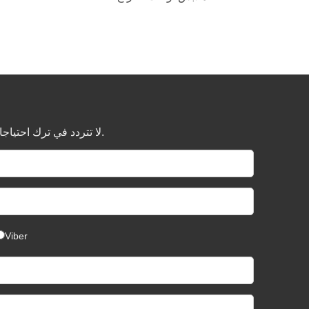
لا تتردد في ترك احتياجاتك هنا ، سيتم تقديم عرض أسعار تنافسي وفقًا لمتطلباتك.
Viber