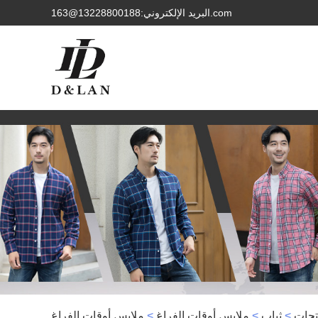
البريد الإلكتروني:13228800188@163.com
تجات
>
ثياب
>
ملابس أوقات الفراغ
>
ملابس أوقات الفراغ