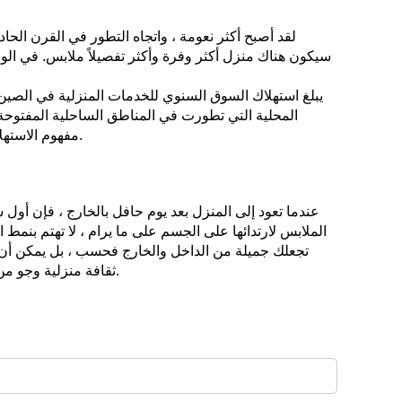
لقد أصبح أكثر نعومة ، واتجاه التطور في القرن الحا
سيكون هناك منزل أكثر وفرة وأكثر تفصيلاً ملابس. في الو
المحلية التي تطورت في المناطق الساحلية المفتوحة
مفهوم الاستهلاك المتأخر للملابس المنزلية الاجتماعية ، وقصر وقت التطوير شركات الملابس المحلية ورأس مال العلامة التجارية الضعيف نسبيًا.
عندما تعود إلى المنزل بعد يوم حافل بالخارج ، فإن أو
الملابس لارتدائها على الجسم على ما يرام ، لا تهتم بنمط 
تجعلك جميلة من الداخل والخارج فحسب ، بل يمكن أن تع
ثقافة منزلية وجو من الحب. وبالمثل ، يجب أن يكون الأشخاص الذين يعيشون في "منزل" قادرين على مطابقة أو إضافة هذه الثقافة والجو في ملابسهم.