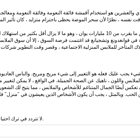
دي والعشرين هو استخدام أقمشة فائقة النعومة وفائقة النعومة ومعالجة م
قت نفسه ، نظرًا لأن سحر الموضة يحظى باحترام متزايد ، كان تأثير 
يبلغ استهلاك السوق السنوي للخدمات المنزلية في الصين ما يقرب من 10 مليارات يوان ، و
 في قوانغدونغ وتشجيانغ قد اغتنمت فرصة السوق ، إلا أن سوق الملا
ل شيء يجب عليك فعله هو التغيير إلى شيء مريح ومريح. والناس العادي
الملابس واللون ، ناهيك عن الصحة الجميلة. في الواقع ، لا يمكن لتغيي
كس أيضًا الجمال المتناغم للأشخاص والملابس ، مما يتيح لك الشعور ب
لا تتردد في ترك احتياجاتك هنا ، سيتم تقديم عرض أسعار تنافسي وفقًا لمتطلباتك.