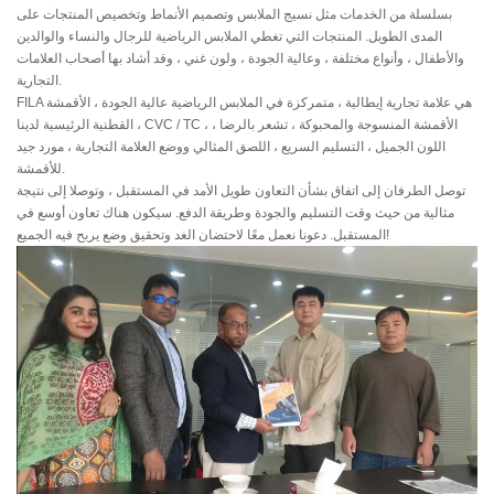
بسلسلة من الخدمات مثل نسيج الملابس وتصميم الأنماط وتخصيص المنتجات على
المدى الطويل. المنتجات التي تغطي الملابس الرياضية للرجال والنساء والوالدين
والأطفال ، وأنواع مختلفة ، وعالية الجودة ، ولون غني ، وقد أشاد بها أصحاب العلامات
التجارية.
FILA هي علامة تجارية إيطالية ، متمركزة في الملابس الرياضية عالية الجودة ، الأقمشة
القطنية الرئيسية لدينا ، CVC / TC ، الأقمشة المنسوجة والمحبوكة ، تشعر بالرضا ،
اللون الجميل ، التسليم السريع ، اللصق المثالي ووضع العلامة التجارية ، مورد جيد
للأقمشة.
توصل الطرفان إلى اتفاق بشأن التعاون طويل الأمد في المستقبل ، وتوصلا إلى نتيجة
مثالية من حيث وقت التسليم والجودة وطريقة الدفع. سيكون هناك تعاون أوسع في
المستقبل. دعونا نعمل معًا لاحتضان الغد وتحقيق وضع يربح فيه الجميع!