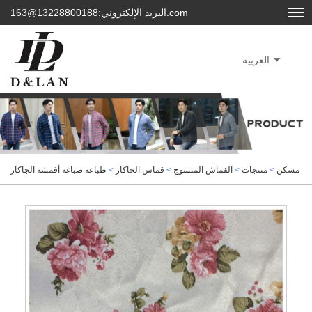
البريد الإلكتروني:13228800188@163.com
العربية
مسكن
>
منتجات
>
القماش المنسوج
>
قماش الجاكار
>
طباعة صباغة أقمشة الجاكار