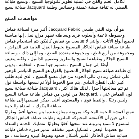
تكامل العلم والفن في عملية تطوير تكنولوجيا النسيج ، ونسيج طباعة
صباغة نسيج Jacquard الصيني له ثقافة صينية عميقة وخصائص وطنية.
مواصفات المنتج
أكبر ميزة لصباغة قماش Jacquard Fabric هو أن لونه النقي طبيعي
وخطوطه ناعمة وأسلوبه فريد وبساطته تظهر مزاج نبيل. إنها مناسبة
لجميع أنواع الأثاث ، والتي لا تتناسب مع قماش كاليكو. يتم استخدام قماش
طباعة صباغة قماش الجاكار المصبوغ بخيوط الغزل العامة في الفراش ،
ومجموعة من أربع قطع ، ومجموعة متعددة القطع ، وما إلى ذلك ، وصباغة
النسيج الجاكار وطباعة النسيج والتطريز وتصميم الدانتيل ، ولكنه يضيف
أيضًا إلى جمال النسيج ، تصميم جو المنتج ، الفخامة ، بديهي.
إن طباعة صباغة نسيج الجاكار المصبوغ بالغزل هو النسيج المباشر للزهور
على قماش رمادي عالي الجودة من قبل مصنع النسيج ، الذي لديه طلب
كبير على القطن المادي. يتم صبغ الخيوط أولاً ثم نسجها بواسطة نول
طباعة صباغة نسيج Jacquard ، ثم تتم معالجتها أخيرًا ، لذلك هناك أكثر
من لونين من قماش طباعة صباغة النسيج Jacquard. لون القماش غني ،
وليس رتيبًا ، والنمط قوي ، والمستوى أعلى. يمكن تقسيمها إلى طباعة
صباغة المكوك ، السداة واللحمة.
تتمتع أقمشة اللحمة المحبوكة بمرونة ممتازة عندما يتم سحبها أفقيًا وطوليًا
، في حين أن الأقمشة المحبوكة الملتوية وطباعة صباغة قماش الجاكار
المنسوج لا تتمتع بمرونة عند سحبها أفقيًا وطوليًا. تتشابك اللحمة والسداة
مع بعضهما البعض ، لتشكيل صور مختلفة. تتميز صورة قماش طباعة
صباغة قماش الجاكار الكبير بأشكال صعود وهبوط كبيرة وحساسة ، مع