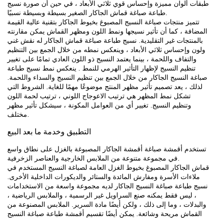
طبقات ألوان مميزة وإحساس قوي ثلاثي الأبعاد ، في حين أن صورة نسيج
طباعة صباغة قماش الجاكار الصغير بسيطة وبسيطة نسبيًا.
تتميز منتجات صباغة النسيج المصبوغ بخيوط الجاكار بتقنية عالية القيمة
المضافة ، كما أن تأثير نسيجها ونمط اللون ومظهر القماش يمكن مقارنته
بالمنتجات غير التقليدية. نسيج طباعة صباغة قماش الجاكار له نقش غني
ولون وإحساس ثلاثي الأبعاد ، وينعكس نمطه من خلال الجمع بين التنظيم
والتفاف واللحمة ، بينما يعتمد النسيج ذو اللون العادي تمامًا على تغيير
تنظيم النسيج لإظهار التأثير الهرمي للنمط . ينعكس نمط نسيج طباعة
صباغة النسيج الجاكار من خلال الجمع بين تنظيم النسيج والسداء واللحمة.
لذلك ، يعد تصميم تأثير مظهر المنتج موضوعًا مهمًا للغاية. الشروط التي
تشكل نمط المظهر هي ترتيب الاعوجاج اللوني ، ترتيب لحمة اللون
وتنظيم النسيج. تغيير أي من العوامل المكونة ، سيشكل تأثير مظهر
مختلف.
التطبيق وخدمة ما بعد البيع
تستخدم أقمشة صباغة أقمشة الجاكار المصبوغة بالغزل على نطاق واسع
في مجموعة متنوعة من الملابس الخارجية والعناصر الزخرفية.
قماش الجاكار المصبوغ بخيوط الغزل العامة لصباغة النسيج المستخدم في
ملاءات الأسرة ومفارش المائدة والستائر والديكورات الداخلية الأخرى.
نسيج طباعة صباغة النسيج الجاكار لديه مجموعة واسعة من الاستخدامات
، ليس فقط يمكنه صنع السراويل غير الرسمية ، والملابس الرياضية ،
والبدلات ، وما إلى ذلك ، ولكن أيضًا مادة السرير. الملابس المصنوعة من
القماش مريحة وشائعة. يمكن أيضًا تقسيم أقمشة طباعة صباغة النسيج