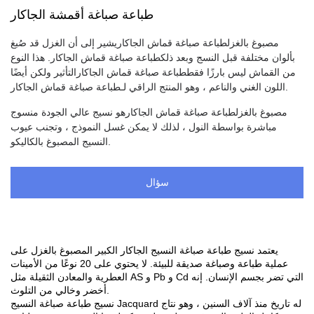
طباعة صباغة أقمشة الجاكار
مصبوغ بالغزل
طباعة صباغة قماش الجاكار
يشير إلى أن الغزل قد صُبغ
بألوان مختلفة قبل النسج وبعد ذلك
طباعة صباغة قماش الجاكار
. هذا النوع
من القماش ليس بارزًا فقط
طباعة صباغة قماش الجاكار
التأثير ولكن أيضًا
.
اللون الغني والناعم ، وهو المنتج الراقي لـ
طباعة صباغة قماش الجاكار
مصبوغ بالغزل
طباعة صباغة قماش الجاكار
هو نسيج عالي الجودة منسوج
مباشرة بواسطة النول ، لذلك لا يمكن غسل النموذج ، وتجنب عيوب
النسيج المصبوغ بالكاليكو.
سؤال
يعتمد نسيج طباعة صباغة النسيج الجاكار الكبير المصبوغ بالغزل على
عملية طباعة وصباغة صديقة للبيئة. لا يحتوي على 20 نوعًا من الأمينات
العطرية والمعادن الثقيلة مثل AS و Pb و Cd التي تضر بجسم الإنسان. إنه
أخضر وخالي من التلوث.
نسيج طباعة صباغة النسيج Jacquard له تاريخ منذ آلاف السنين ، وهو نتاج