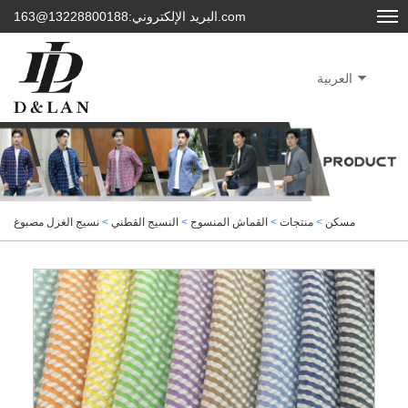
البريد الإلكتروني:13228800188@163.com
العربية
مسكن
>
منتجات
>
القماش المنسوج
>
النسيج القطني
>
نسيج الغزل مصبوغ