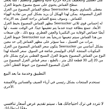
سطح القماش يحتوي على نسيج مصبوغ بخيوط الغزل.
سطح القماش المصبوغ من الغزل Seersucker مغطى بالتساوي بخيوط
الغزل المصبوغة. يمكن لهذا الهيكل أن يزيد بشكل كبير من نفاذية الهواء
للقماش ، وسوف يتمتع القماش براحة أفضل بعد الارتداء.
مظهر القماش المصبوغ بخيط الغزل Seersucker له إحساس قوي ثلاثي
الأبعاد. تتمتع بنظافة جيدة عندما يتم تعقيمها جيدًا. في الوقت نفسه ، لها
أيضًا خصائص الوقاية من البكتيريا والعفن الفطري. ومع ذلك ، فإن صبغات
خيوط الغزل Seersucker من هذا القماش سيتم تنعيمها تدريجياً بعد عدة
مرات من الغسيل ، مما سيؤثر على مظهر القماش إلى حد معين.
يتكون سعر القماش المصبوغ من الغزل Seersucker بشكل أساسي من
المكونات المنتجة. ألياف البوليستر شائعة في السوق. سعر الجملة لهذا
النوع من القماش المصبوغ بخيوط الغزل النسيج القطني يتراوح بشكل عام
من 20 إلى 30 قطعة لكل متر ، بالطبع ، سعر قماش الغزل المصبوغ من
الغزل المصبوغ المصنوع من خيوط القطن أعلى.
التطبيق وخدمة ما بعد البيع
تستخدم المنتجات بشكل رئيسي في أزياء الصيف والفساتين والأقمشة
الأخرى.
لا تتردد في ترك احتياجاتك هنا ، سيتم تقديم عرض أسعار تنافسي
وفقًا لمتطلباتك.