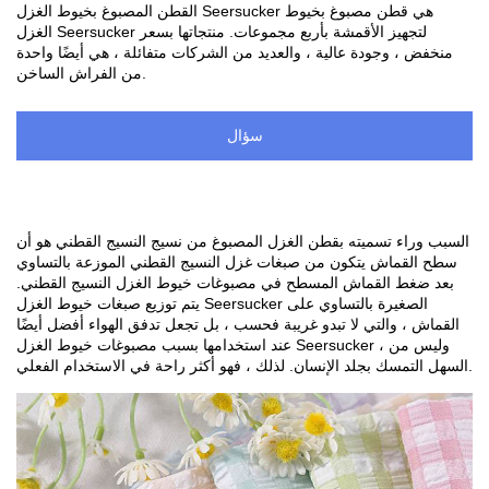
القطن المصبوغ بخيوط الغزل Seersucker هي قطن مصبوغ بخيوط
الغزل Seersucker لتجهيز الأقمشة بأربع مجموعات. منتجاتها بسعر
منخفض ، وجودة عالية ، والعديد من الشركات متفائلة ، هي أيضًا واحدة
من الفراش الساخن.
سؤال
السبب وراء تسميته بقطن الغزل المصبوغ من نسيج النسيج القطني هو أن
سطح القماش يتكون من صبغات غزل النسيج القطني الموزعة بالتساوي
بعد ضغط القماش المسطح في مصبوغات خيوط الغزل النسيج القطني.
يتم توزيع صبغات خيوط الغزل Seersucker الصغيرة بالتساوي على
القماش ، والتي لا تبدو غريبة فحسب ، بل تجعل تدفق الهواء أفضل أيضًا
عند استخدامها بسبب مصبوغات خيوط الغزل Seersucker ، وليس من
السهل التمسك بجلد الإنسان. لذلك ، فهو أكثر راحة في الاستخدام الفعلي.