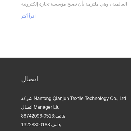
العالمية ، وهي ملتزمة بأن تصبح مؤسسة تجارة إلكترونية
رائدة عبر الحدود في صناعة الأزياء. من خلال إنشاء منصة
اقرأ أكثر
خدمات التجارة الشاملة B2B2C عبر الحدود ، تتعاون
الشركة مع Amazon لتوفير تشغيل العلامة التجارية وقفة
واحدة والتسويق الرقمي عبر الإنترنت وخدمات أخرى
للمصانع.بصفتها عائلة الصينيين المغتربين ، ستقوم الشركة
بالإفراج الكامل عن موارد الصينيين المغتربين من خلال
الاتصال والصداقة بين أعضاء اتحاد الصينيين المغتربين ،
وممثلي الجالية الصينية في الخارج وجماهير الجالية الصينية
اتصال
في الخارج ، والاستفادة بشكل جيد من منصة كبيرة لتحفيز
الابتكار الكبير ، وتحقيق تراكب مزايا الموارد من خلال
شركة:Nantong Qianjun Textile Technology Co., Ltd
المنصات عالية الجودة لمجتمع الصينيين المغتربين مثل
اتصال:Manager Liu
"عشرة آلاف مؤسسة تجتذب عشرة آلاف موهبة" و
هاتف:0513-88742096
"مصفوفتين كبيرتين" ، وذلك لمساعدة نانتونغ على أن تصبح
هاتف:13228800188
ملاذ استثماري وخزان للمواهب ومرتفعات تجارية جديدة.