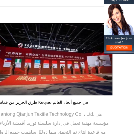
طرق الحرير من قماش Keqiao في جميع أنحاء العالم
Nantong Qianjun Textile Technology Co. ، Ltd. ه
مؤسسة مهنية تعمل في إدارة سلسلة توريد أقمشة الأزياء 
مع قاعدة إنتاج تم التحقق منها دوليًا. ساهمت جميع الزواي