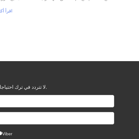
في الاجتماع السنوي الكبير لـ Keqiao ، وأسبوع المو
اقرأ أكث
(فرع إيطاليا) ، ومعرض النسيج الرقمي + مؤتمر مطابق
الصناعة المنبع والمصب (فرع ميانمار) ، ومعرض تجار
الخدمات (الجمعية العامة) ، ومؤتمر تجار القماش العالم
(الجمعية العامة) .
لا تتردد في ترك احتياجاتك هنا ، سيتم تقديم عرض أسعار تنافسي وفقًا لمتطلباتك.
Viber