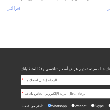
ضة
من الخدمات مثل نسيج الملابس وتصميم الأنماط وتخصيص
ر
اقرأ أكثر
ة
المنتجات على المدى الطويل. المنتجات التي تغطي الملابس
ة
الرياضية للرجال والنساء والوالدين والأطفال ، وأنواع مختلفة
ي
، وذات جودة عالية ، وألوان غنية ، وقد أشاد بها أصحاب
العلامات التجارية. يعد CVC / TC ، الأقمشة المنسوجة
والمحبوكة ، شعورًا جيدًا ، ولونًا جميلًا ، وسرعة التسليم ،
واللصق المثالي وتحديد موقع العلامة التجارية ، مورد نسيج
جيد ، توصل الطرفان إلى اتفاق بشأن التعاون طويل الأجل
في المستقبل ، وتوصلا إلى نتيجة مثالية من حيث وقت
التسليم والجودة وطريقة الدفع. سيكون هناك تعاون أوسع
في المستقبل. دعونا نعمل معًا لاحتضان الغد وتحقيق وضع
*
يربح فيه الجميع!
*
Skype
Wechat
Whatsapp
اختر من فضلك: