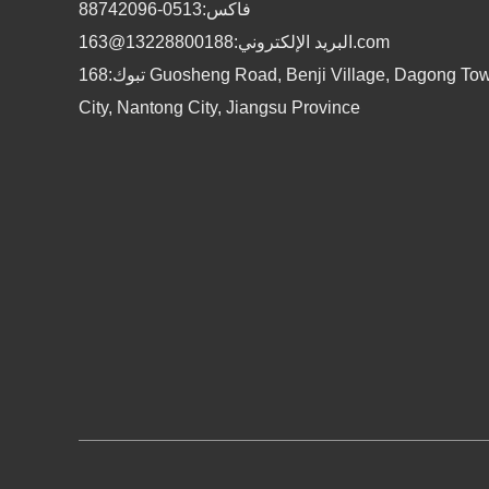
فاكس:0513-88742096
وسيساهم بشكل أكبر في التنمية الاقتصادية والاجتماعية
البريد الإلكتروني:13228800188@163.com
المحلية ، وخاصة تنمية المؤسسات وتحويلها ورفع
تبوك:168 Guosheng Road, Benji Village, Dagong Town, Haian
مستواها.Nantong Qianjun Textile Technology Co. ، Ltd.
City, Nantong City, Jiangsu Province
ي مؤسسة مهنية تعمل في إدارة سلسلة التوريد في صناعة
الأزياء ، مع قاعدة إنتاج تم التحقق منها دوليًا. تقدم الشركة
خدمات التصميم والتطوير والمشتريات لـ Topshop و Asos
و Zara و Costco وغيرها من العلامات التجارية العالمية
الشهيرة في الصين.