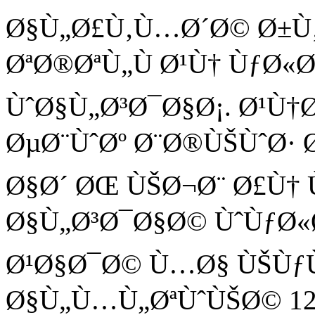
Ø§Ù„Ø£Ù‚Ù…Ø´Ø© Ø±Ù
ØªØ®ØªÙ„Ù Ø¹Ù† ÙƒØ«
ÙˆØ§Ù„Ø³Ø¯Ø§Ø¡. Ø¹Ù†
ØµØ¨ÙˆØº Ø¨Ø®ÙŠÙˆØ· 
Ø§Ø´ ØŒ ÙŠØ¬Ø¨ Ø£Ù† 
Ø§Ù„Ø³Ø¯Ø§Ø© ÙˆÙƒØ«
Ø¹Ø§Ø¯Ø© Ù…Ø§ ÙŠÙƒÙ
Ø§Ù„Ù…Ù„ØªÙˆÙŠØ© 12 