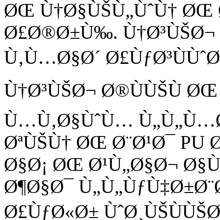
ØŒ Ù†Ø§ÙŠÙ„ÙˆÙ† ØŒ 
Ø£Ø®Ø±Ù‰. Ù†Ø³ÙŠØ¬ 
Ù‚Ù…Ø§Ø´ Ø£ÙƒØ³ÙÙˆ
Ù†Ø³ÙŠØ¬ Ø®ÙÙŠÙ 
Ù…Ù‚Ø§ÙˆÙ… Ù„Ù„Ù…Ø
ØªÙŠÙ† ØŒ Ø¨Ø¹Ø¯ PU
Ø§Ø¡ ØŒ Ø¹Ù„Ø§Ø¬ Ø§
Ø¶Ø§Ø¯ Ù„Ù„ÙƒÙ‡Ø±Ø¨
Ø£ÙƒØ«Ø± ÙˆØ¸ÙŠÙÙŠ