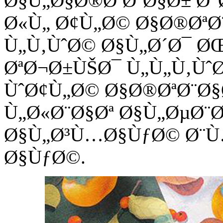
Ø§Ù„Ø§Ø®ØªØ¨Ø§Ø± Ø°
Ø«Ù„ Ø¢Ù„Ø© Ø§Ø®ØªØ
Ù„Ù‚ÙˆØ© Ø§Ù„Ø´Ø¯ Ø
ØªØ¬Ø±ÙŠØ¯ Ù„Ù„Ù‚Ù
ÙˆØ¢Ù„Ø© Ø§Ø®ØªØ¨Ø§
Ù„Ø«Ø¨Ø§Øª Ø§Ù„ØµØ¨
Ø§Ù„Ø³Ù…Ø§ÙƒØ© Ø¨Ù
Ø§ÙƒØ©.