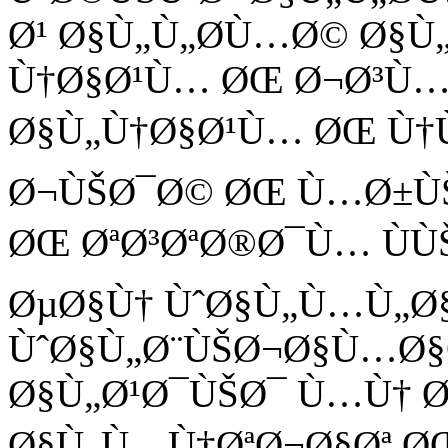
Ø¹ Ø§Ù„Ù„Ø­Ù…Ø© Ø§Ù
Ù†Ø§Ø¹Ù… ØŒ Ø¬Ø³Ù…
Ø§Ù„Ù†Ø§Ø¹Ù… ØŒ Ù†Ù
Ø¬ÙŠØ¯Ø© ØŒ Ù…Ø±ÙŠ
ØŒ ØªØ³ØªØ®Ø¯Ù… ÙÙ
ØµØ§Ù† ÙˆØ§Ù„Ù…Ù„Ø
ÙˆØ§Ù„Ø¨ÙŠØ¬Ø§Ù…Ø§Ø
Ø§Ù„Ø¹Ø¯ÙŠØ¯ Ù…Ù† Ø
Ø§Ù„Ù…Ù†ØªØ¬Ø§Øª ØŒ