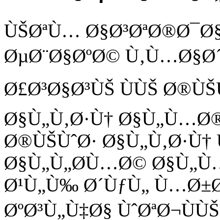
ÙŠØªÙ… Ø§Ø³ØªØ®Ø¯Ø
ØµØ¨Ø§ØºØ© Ù‚Ù…Ø§Ø´ 
Ø£Ø³Ø§Ø³ÙŠ ÙÙŠ Ø®ÙŠ
Ø§Ù„Ù‚Ø·Ù† Ø§Ù„Ù…Ø®
Ø®ÙŠÙˆØ· Ø§Ù„Ù‚Ø·Ù† 
Ø§Ù„Ù„Ø­Ù…Ø© Ø§Ù„Ù…
Ø¹Ù„Ù‰ Ø´ÙƒÙ„ Ù…Ø±Ø
ØºØ³Ù„Ù‡Ø§ ÙˆØªØ¬ÙÙ