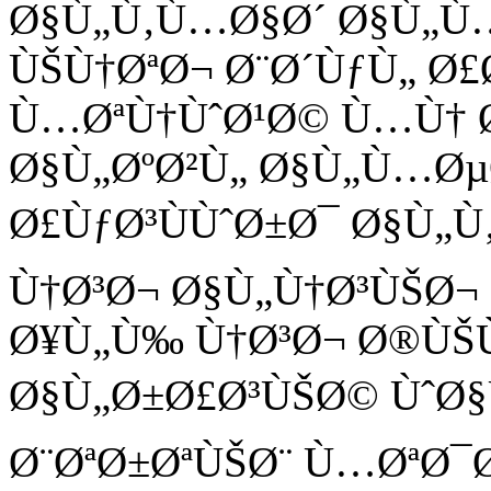
Ø§Ù„Ù‚Ù…Ø§Ø´ Ø§Ù„Ù…
ÙŠÙ†ØªØ¬ Ø¨Ø´ÙƒÙ„ Ø
Ù…ØªÙ†ÙˆØ¹Ø© Ù…Ù† Ø
Ø§Ù„ØºØ²Ù„ Ø§Ù„Ù…Øµ
Ø£ÙƒØ³ÙÙˆØ±Ø¯ Ø§Ù„
Ù†Ø³Ø¬ Ø§Ù„Ù†Ø³ÙŠØ¬
Ø¥Ù„Ù‰ Ù†Ø³Ø¬ Ø®ÙŠÙ
Ø§Ù„Ø±Ø£Ø³ÙŠØ© ÙˆØ§
Ø¨ØªØ±ØªÙŠØ¨ Ù…ØªØ¯