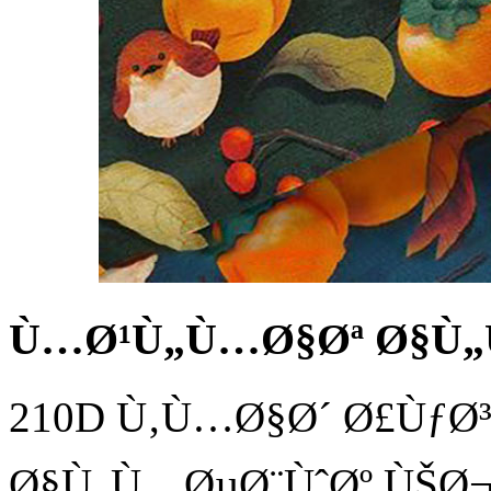
Ù…Ø¹Ù„Ù…Ø§Øª Ø§Ù
210D Ù‚Ù…Ø§Ø´ Ø£ÙƒØ
Ø§Ù„Ù…ØµØ¨ÙˆØº ÙŠØ¬