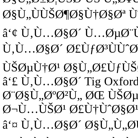
Ø§Ù„ÙÙŠØ¶Ø§Ù†Ø§Øª 
â‘¢ Ù‚Ù…Ø§Ø´ Ù…ØµØ¨
Ù‚Ù…Ø§Ø´ Ø£ÙƒØ³ÙÙˆ
ÙŠØµÙ†Ø¹ Ø§Ù„Ø£ÙƒÙŠØ
â‘£ Ù‚Ù…Ø§Ø´ Tig Oxfo
Ø¨Ø§Ù„ØºØ²Ù„ ØŒ ÙŠØµ
Ø¬Ù…ÙŠØ¹ Ø£Ù†ÙˆØ§Ø¹ 
â‘¤ Ù‚Ù…Ø§Ø´ Ø§Ù„Ù„Ø