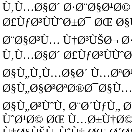
Ù‚Ù…Ø§Ø´ Ø·Ø¨Ø§Ø¹Ø©
Ø£ÙƒØ³ÙÙˆØ±Ø¯ ØŒ Ø§
Ø¨Ø§Ø³Ù… Ù†Ø³ÙŠØ¬ Ø
Ù‚Ù…Ø§Ø´ Ø£ÙƒØ³ÙÙˆØ
Ø§Ù„Ù‚Ù…Ø§Ø´ Ù…ØªØ
Ø§Ù„Ø§Ø³ØªØ®Ø¯Ø§Ù…Ø
Ø§Ù„Ø³ÙˆÙ‚ Ø¨Ø´ÙƒÙ„
ÙˆØ¹Ø© ØŒ Ù…Ø±Ù†Ø©