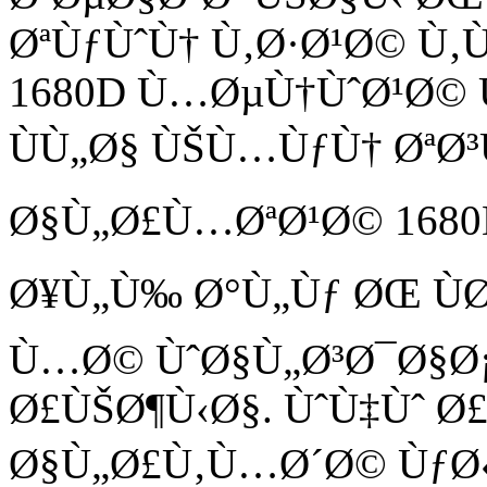
ØªÙƒÙˆÙ† Ù‚Ø·Ø¹Ø© Ù
1680D Ù…ØµÙ†ÙˆØ¹Ø© 
ÙÙ„Ø§ ÙŠÙ…ÙƒÙ† ØªØ
Ø§Ù„Ø£Ù…ØªØ¹Ø© 1680
Ø¥Ù„Ù‰ Ø°Ù„Ùƒ ØŒ ÙØ
Ù…Ø© ÙˆØ§Ù„Ø³Ø¯Ø§Ø
Ø£ÙŠØ¶Ù‹Ø§. ÙˆÙ‡Ùˆ Ø
Ø§Ù„Ø£Ù‚Ù…Ø´Ø© ÙƒØ«