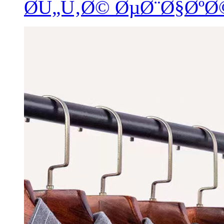
Ø­Ù„Ù‚Ø© ØµØ¨Ø§Øº