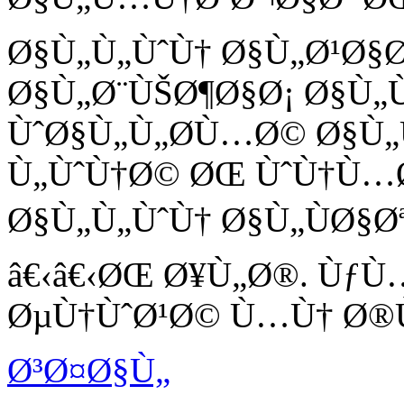
Ø§Ù„Ù„ÙˆÙ† Ø§Ù„Ø¹Ø§
Ø§Ù„Ø¨ÙŠØ¶Ø§Ø¡ Ø§Ù
ÙˆØ§Ù„Ù„Ø­Ù…Ø© Ø§Ù
Ù„ÙˆÙ†Ø© ØŒ ÙˆÙ†Ù…Ø
Ø§Ù„Ù„ÙˆÙ† Ø§Ù„ÙØ§Ø
â€‹â€‹ØŒ Ø¥Ù„Ø®. Ùƒ
ØµÙ†ÙˆØ¹Ø© Ù…Ù† Ø®ÙŠ
Ø³Ø¤Ø§Ù„