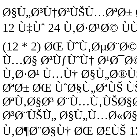
Ø§Ù„Ø³Ù†ØªÙŠÙ…ØªØ± 
12 Ù‡Ùˆ 24 Ù‚Ø·Ø¹Ø© 
(12 * 2) ØŒ ÙˆÙ‚ØµØ¨
Ù…Ø§ ØªÙƒÙˆÙ† Ø¹Ø¯Ø
Ù‚Ø·Ø¹ Ù…Ù† Ø§Ù„Ø®Ù
ØªØ± ØŒ ÙˆØ§Ù„ØªÙŠ 
ØªÙ‚Ø§Ø³ Ø¨Ù…Ù‚ÙŠØ§
Ø³Ø¨ÙŠÙ„ Ø§Ù„Ù…Ø«Ø§Ù„
Ù‚Ø¶Ø¨Ø§Ù† ØŒ Ø£ÙŠ 12