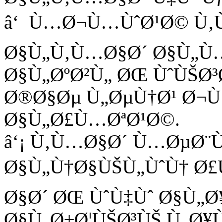
â‘ Ù…Ø¬Ù…ÙˆØ¹Ø© Ù‚Ù
Ø§Ù„Ù‚Ù…Ø§Ø´ Ø§Ù„Ù…
Ø§Ù„ØºØ²Ù„ ØŒ ÙˆÙŠØ
Ø®Ø§Øµ Ù„ØµÙ†Ø¹ Ø¬Ù
Ø§Ù„Ø£Ù…ØªØ¹Ø©.
â‘¡ Ù‚Ù…Ø§Ø´ Ù…ØµØ¨Ù
Ø§Ù„Ù†Ø§ÙŠÙ„ÙˆÙ† Ø£
Ø§Ø´ ØŒ ÙˆÙ‡Ùˆ Ø§Ù„Ø
Ø§Ù„Ø±Ø¦ÙŠØ³ÙŠ Ù„Ø