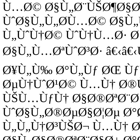
Ù…Ø© Ø§Ù„Ø¨ÙŠØ¶Ø§Ø
ÙˆØ§Ù„Ù„Ø­Ù…Ø© Ø§Ù
Ù„ÙˆÙ†Ø© ÙˆÙ†Ù…Ø· Ø
Ø§Ù„Ù…ØªÙˆØ³Ø· â€‹â€
Ø¥Ù„Ù‰ Ø°Ù„Ùƒ ØŒ Ù
ØµÙ†ÙˆØ¹Ø© Ù…Ù† Ø®ÙŠ
ÙŠÙ…ÙƒÙ† Ø§Ø®ØªØ¨Ø
ÙˆØ§Ù„Ø®ØµØ§Ø¦Øµ Ø°
Ù„Ù„Ù†Ø³ÙŠØ¬ Ù…Ù† 