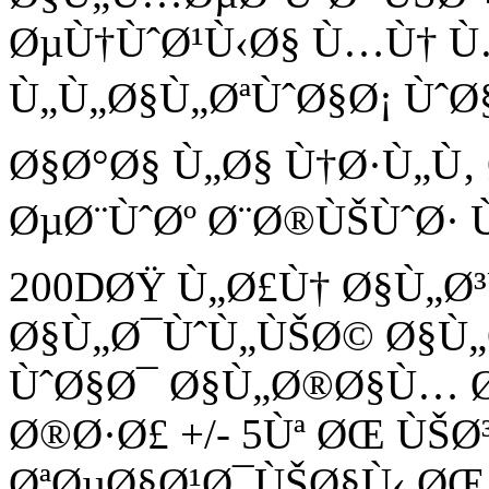
ØµÙ†ÙˆØ¹Ù‹Ø§ Ù…Ù† 
Ù„Ù„Ø§Ù„ØªÙˆØ§Ø¡ Ùˆ
Ø§Ø°Ø§ Ù„Ø§ Ù†Ø·Ù„Ù
ØµØ¨ÙˆØº Ø¨Ø®ÙŠÙˆØ· 
200DØŸ Ù„Ø£Ù† Ø§Ù„
Ø§Ù„Ø¯ÙˆÙ„ÙŠØ© Ø§Ù
ÙˆØ§Ø¯ Ø§Ù„Ø®Ø§Ù… Ø
Ø®Ø·Ø£ +/- 5Ùª ØŒ Ù
ØªØµØ§Ø¹Ø¯ÙŠØ§Ù‹ ØŒ 