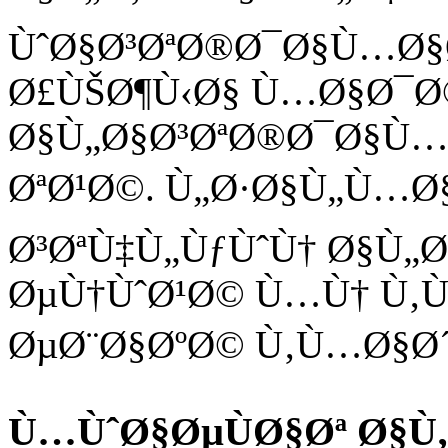
ÙˆØ§Ø³ØªØ®Ø¯Ø§Ù…Ø§Ø
Ø£ÙŠØ¶Ù‹Ø§ Ù…Ø§Ø¯Ø
Ø§Ù„Ø§Ø³ØªØ®Ø¯Ø§Ù…
ØªØ¹Ø©. Ù„Ø·Ø§Ù„Ù…Ø
Ø³ØªÙ‡Ù„ÙƒÙˆÙ† Ø§Ù„
ØµÙ†ÙˆØ¹Ø© Ù…Ù† Ù‚Ù
ØµØ¨Ø§ØºØ© Ù‚Ù…Ø§Ø´ 
Ù…ÙˆØ§ØµÙØ§Øª Ø§