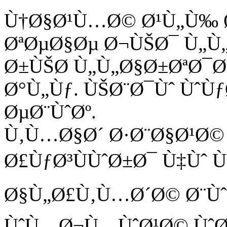
Ù†Ø§Ø¹Ù…Ø© Ø¹Ù„Ù‰ 
ØªØµØ§Øµ Ø¬ÙŠØ¯ Ù„Ù
Ø±ÙŠØ­ Ù„Ù„Ø§Ø±ØªØ¯
Ø°Ù„Ùƒ. ÙŠØ¨Ø¯Ùˆ Ùˆ
ØµØ¨ÙˆØº.
Ù‚Ù…Ø§Ø´ Ø·Ø¨Ø§Ø¹Ø©
Ø£ÙƒØ³ÙÙˆØ±Ø¯ Ù‡Ùˆ 
Ø§Ù„Ø£Ù‚Ù…Ø´Ø© Ø¨Ùˆ
ÙˆÙ…Ø¬Ù…ÙˆØ¹Ø© ÙˆØ