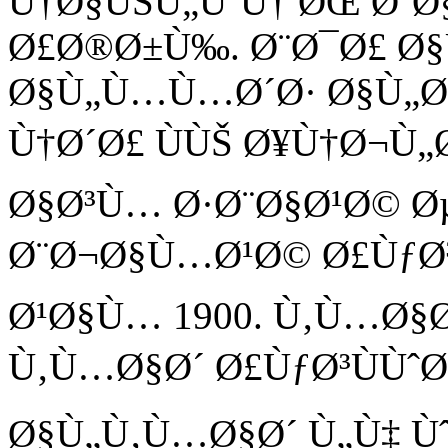
Ù†Ø§ÙŠÙ„ÙˆÙ† ØŒ Ø´Ø
Ø£Ø®Ø±Ù‰. Ø¨Ø¯Ø£ Ø§
Ø§Ù„Ù…Ù…Ø´Ø· Ø§Ù„Ø
Ù†Ø´Ø£ ÙÙŠ Ø¥Ù†Ø¬Ù
Ø§Ø³Ù… Ø·Ø¨Ø§Ø¹Ø© Ø
Ø¨Ø¬Ø§Ù…Ø¹Ø© Ø£ÙƒØ³
Ø¹Ø§Ù… 1900. Ù‚Ù…Ø§
Ù‚Ù…Ø§Ø´ Ø£ÙƒØ³ÙÙˆØ
Ø§Ù„Ù‚Ù…Ø§Ø´ Ù„Ù‡ Ùˆ