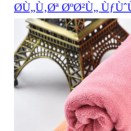
Ø­Ù„Ù‚Øª ØºØ²Ù„ Ùƒ