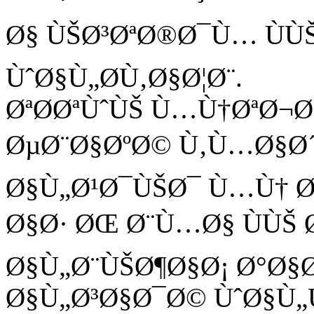
Ø§ ÙŠØ³ØªØ®Ø¯Ù… ÙÙ
ÙˆØ§Ù„Ø­Ù‚Ø§Ø¦Ø¨.
ØªØ­ØªÙˆÙŠ Ù…Ù†ØªØ¬Ø
ØµØ¨Ø§ØºØ© Ù‚Ù…Ø§Ø´
Ø§Ù„Ø¹Ø¯ÙŠØ¯ Ù…Ù† 
Ø§Ø· ØŒ Ø¨Ù…Ø§ ÙÙŠ
Ø§Ù„Ø¨ÙŠØ¶Ø§Ø¡ Ø°Ø§Ø
Ø§Ù„Ø³Ø§Ø¯Ø© ÙˆØ§Ù„