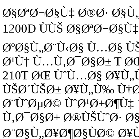
Ø§ØªØ¬Ø§Ù‡ Ø®Ø· Ø§Ù„Ø
1200D ÙÙŠ Ø§ØªØ¬Ø§Ù‡
ØºØ§Ù„Ø¨Ù‹Ø§ Ù…Ø§ Ù
Ø¹Ù† Ù…Ù‚Ø¯Ø§Ø± T Ø
210T ØŒ ÙˆÙ…Ø§ Ø¥Ù„
ÙŠØ´ÙŠØ± Ø¥Ù„Ù‰ Ù†Ø·
Ø¨ÙˆØµØ© ÙˆØ¹Ø±Ø¶Ù‡
Ù‚Ø¯Ø§Ø± Ø®ÙŠÙˆØ· Ø
Ø¨Ø§Ù„Ø¥Ø¶Ø§ÙØ© Ø