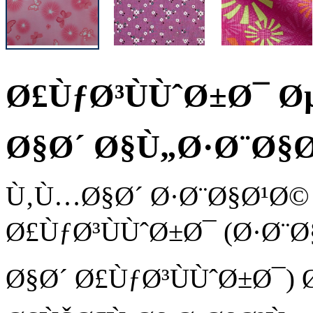
Ø£ÙƒØ³ÙÙˆØ±Ø¯ 
Ø§Ø´ Ø§Ù„Ø·Ø¨Ø§
Ù‚Ù…Ø§Ø´ Ø·Ø¨Ø§Ø¹Ø©
Ø£ÙƒØ³ÙÙˆØ±Ø¯ (Ø·Ø¨
Ø§Ø´ Ø£ÙƒØ³ÙÙˆØ±Ø¯)