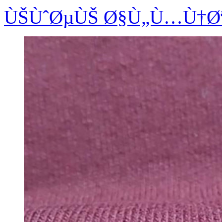
ÙŠÙˆØµÙŠ Ø§Ù„Ù…Ù†Ø