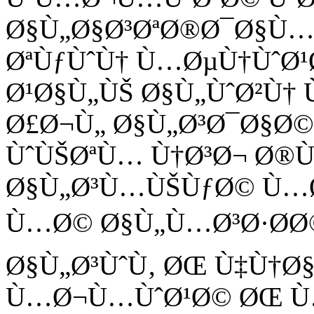
Ø§Ù„Ø§Ø³ØªØ®Ø¯Ø§Ù…Ø
ØªÙƒÙˆÙ† Ù…ØµÙ†ÙˆØ¹
Ø¹Ø§Ù„ÙŠ Ø§Ù„ÙˆØ²Ù†
Ø£Ø¬Ù„ Ø§Ù„Ø³Ø¯Ø§Ø
ÙˆÙŠØªÙ… Ù†Ø³Ø¬ Ø®Ù
Ø§Ù„Ø³Ù…ÙŠÙƒØ© Ù…Ø
Ù…Ø© Ø§Ù„Ù…Ø³Ø·Ø­Ø©
Ø§Ù„Ø³ÙˆÙ‚ ØŒ Ù‡Ù†Ø§
Ù…Ø¬Ù…ÙˆØ¹Ø© ØŒ Ù