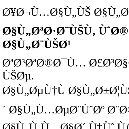
Ø¥Ø¬Ù…Ø§Ù„ÙŠ Ø§Ù„Øº
Ø§Ù„ØªØ·Ø¨ÙŠÙ‚ ÙˆØ
Ø§Ù„Ø¨ÙŠØ¹
ØªØ³ØªØ®Ø¯Ù… Ø£Ø³Ø§
ÙŠØµ.
Ø§Ù„ØµÙ†Ù Ø§Ù„Ø±Ø¦
´ Ø§Ù„Ù…ØµØ¨ÙˆØº Ø¨Ø
Ø§Ù„Ù‚Ù…Ø§Ø´ Ù‡Ùˆ Ù