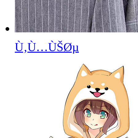
Ù‚Ù…ÙŠØµ