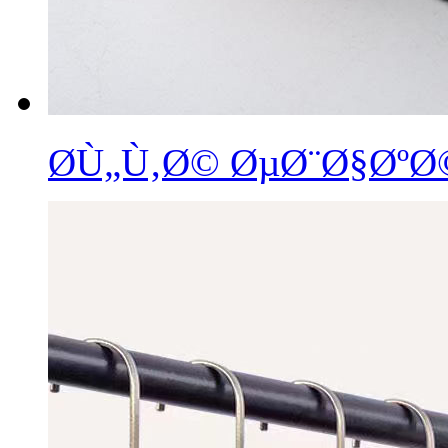
Ø­Ù„Ù‚Ø© ØµØ¨Ø§Øº