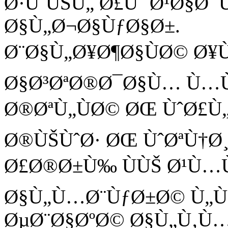
Ø·ÙˆÙŠÙ„ Ø£Ùˆ Ø¹Ø§Ø
Ø§Ù„Ø¬Ø§ÙƒØ§Ø±.
Ø¨Ø§Ù„Ø¥Ø¶Ø§ÙØ© Ø¥
Ø§Ø³ØªØ®Ø¯Ø§Ù… Ù…
Ø®ØªÙ„ÙØ© ØŒ ÙˆØ£Ù„
Ø®ÙŠÙˆØ· ØŒ ÙˆØªÙ†Ø
Ø£Ø®Ø±Ù‰ ÙÙŠ Ø¹Ù…
Ø§Ù„Ù…Ø¨ÙƒØ±Ø© Ù„Ù
ØµØ¨Ø§ØºØ© Ø§Ù„Ù‚Ù…