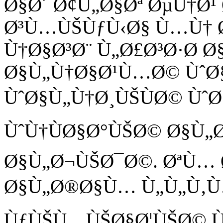
Ø§Ø´ Ø¢Ù„Ø§Øª ØµÙ†Ø¹
Ø³Ù…ÙŠÙƒÙ‹Ø§ Ù…Ù† 
Ù†Ø§Ø³Ø¨ Ù„Ø£Ø³Ø·Ø­ 
Ø§Ù„Ù†Ø§Ø¹Ù…Ø© ÙˆØ
ÙˆØ§Ù„Ù†Ø¸ÙŠÙØ© Ùˆ
ÙˆÙ†ÙØ§Ø°ÙŠØ© Ø§Ù„
Ø§Ù„Ø¬ÙŠØ¯Ø©. ØªÙ… 
Ø§Ù„Ø®Ø§Ù… Ù„Ù„Ù‚Ù
ÙƒÙŠÙ…ÙŠØ§Ø¦ÙŠØ© Ù