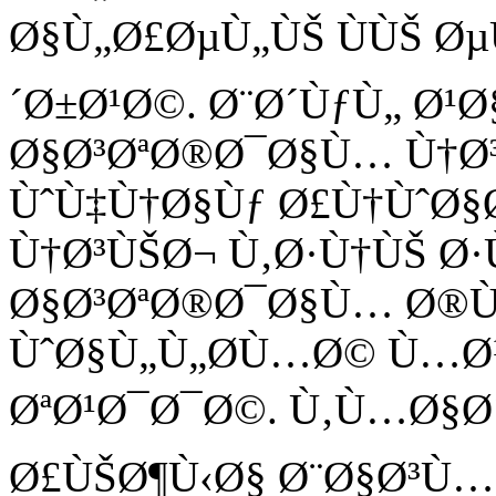
Ø§Ù„Ø£ØµÙ„ÙŠ ÙÙŠ Ø
´Ø±Ø¹Ø©. Ø¨Ø´ÙƒÙ„ Ø
Ø§Ø³ØªØ®Ø¯Ø§Ù… Ù†Ø
ÙˆÙ‡Ù†Ø§Ùƒ Ø£Ù†ÙˆØ§
Ù†Ø³ÙŠØ¬ Ù‚Ø·Ù†ÙŠ Ø·
Ø§Ø³ØªØ®Ø¯Ø§Ù… Ø®Ù
ÙˆØ§Ù„Ù„Ø­Ù…Ø© Ù…Ø
ØªØ¹Ø¯Ø¯Ø©. Ù‚Ù…Ø§Ø´
Ø£ÙŠØ¶Ù‹Ø§ Ø¨Ø§Ø³Ù…