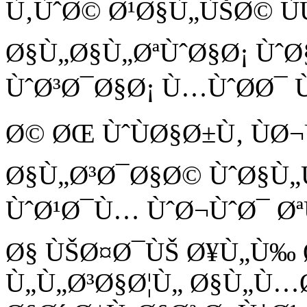
Ù‚ÙˆØ© Ø¹Ø§Ù„ÙŠØ© Ù
Ø§Ù„Ø§Ù„ØªÙˆØ§Ø¡ Ùˆ
ÙˆØ³Ø¯Ø§Ø¡ Ù…ÙˆØ­Ø¯ 
Ø© ØŒ ÙˆÙØ§Ø±Ù‚ ÙØ
Ø§Ù„Ø³Ø¯Ø§Ø© ÙˆØ§Ù„
ÙˆØ¹Ø¯Ù… ÙˆØ¬ÙˆØ¯ Ø
Ø§ ÙŠØ¤Ø¯ÙŠ Ø¥Ù„Ù‰ 
Ù„Ù„Ø³Ø§Ø¦Ù„ Ø§Ù„Ù…Ø