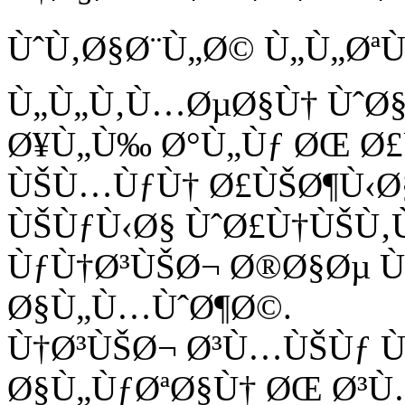
ÙˆÙ‚Ø§Ø¨Ù„Ø© Ù„Ù„ØªÙ
Ù„Ù„Ù‚Ù…ØµØ§Ù† ÙˆØ
Ø¥Ù„Ù‰ Ø°Ù„Ùƒ ØŒ Ø£
ÙŠÙ…ÙƒÙ† Ø£ÙŠØ¶Ù‹Ø§
ÙŠÙƒÙ‹Ø§ ÙˆØ£Ù†ÙŠÙ‚
ÙƒÙ†Ø³ÙŠØ¬ Ø®Ø§Øµ Ù
Ø§Ù„Ù…ÙˆØ¶Ø©.
Ù†Ø³ÙŠØ¬ Ø³Ù…ÙŠÙƒ Ù
Ø§Ù„ÙƒØªØ§Ù† ØŒ Ø³