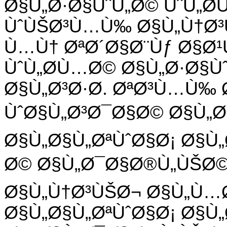
Ø§Ù„Ø·Ø§ÙˆÙ„Ø© ÙˆÙ„Ø
ÙˆÙŠØ³Ù…Ù‰ Ø§Ù„Ù†Ø³
Ù…Ù† ØªØ´Ø§Ø¨Ùƒ Ø§Ø¹
ÙˆÙ„Ø­Ù…Ø© Ø§Ù„Ø·Ø§Ù
Ø§Ù„Ø³Ø·Ø­. ØªØ³Ù…Ù‰
ÙˆØ§Ù„Ø³Ø¯Ø§Ø© Ø§Ù„Ø
Ø§Ù„Ø§Ù„ØªÙˆØ§Ø¡ Ø§Ù
Ø© Ø§Ù„Ø¯Ø§Ø®Ù„ÙŠØ©.
Ø§Ù„Ù†Ø³ÙŠØ¬ Ø§Ù„Ù…Ø
Ø§Ù„Ø§Ù„ØªÙˆØ§Ø¡ Ø§Ù