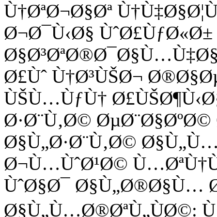
Ù†ØªØ¬Ø§Øª Ù†Ù‡Ø§Ø
Ø¬Ø¯Ù‹Ø§ ÙˆØ£ÙƒØ«Ø±
Ø§Ø³ØªØ®Ø¯Ø§Ù…Ù‡Ø§
Ø£Ùˆ Ù†Ø³ÙŠØ¬ Ø®Ø§Ø
ÙŠÙ…ÙƒÙ† Ø£ÙŠØ¶Ù‹Ø
Ø·Ø¨Ù‚Ø© ØµØ¨Ø§ØºØ©
Ø§Ù„Ø·Ø¨Ù‚Ø© Ø§Ù„Ù
Ø¬Ù…ÙˆØ¹Ø© Ù…ØªÙ†Ù
ÙˆØ§Ø¯ Ø§Ù„Ø®Ø§Ù… 
Ø§Ù„Ù…Ø®ØªÙ„ÙØ©: Ù