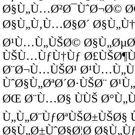
Ø§Ù„Ù…Ø²Ø¯ÙˆØ¬Ø© ØŒ
Ø§Ù„Ù‚Ù…Ø§Ø´ Ø§Ù„Ù†Ø
Ø¹Ù…Ù„ÙŠØ© Ø§Ù„ØµØ¨
ÙŠÙ…ÙƒÙ†Ùƒ Ø£ÙŠØ¶Ù
Ø¨Ø¬Ù…ÙŠØ¹ Ø¹Ù…Ù„Ù
ÙˆØ§Ù„ØªØ´Ø·ÙŠØ¨ Ø¹
ØŒ Ø¨Ù…Ø§ ÙÙŠ Ø°Ù„
Ù„Ù„Ø¨ÙƒØªÙŠØ±ÙŠØ§ 
Ø§Ù„Ø±ÙˆØ§Ø¦Ø­ Ø§Ù„