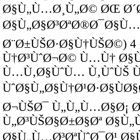
Ø§Ù„Ù…Ø¸Ù„Ø© ØŒ Ø´Ø
Ø§Ù„Ø§Ø³ØªØ®Ø¯Ø§Ù… 5
Ø¨Ø±ÙŠØ·Ø§Ù†ÙŠØ©) 4 
Ù†Ø³ÙˆØ¬Ø© Ù…Ù† Ø§Ù
Ù…Ù‚Ø§ÙˆÙ… Ù‚ÙˆÙŠ Ù
ÙˆØ§Ù„Ø§Ù†Ø¹Ø·Ø§ÙØ§
Ø¬ÙŠØ¯ Ù„Ù„Ù…Ø§Ø¡ 
Ù„Ø³ÙŠØ§Ø±Ø§Øª Ø§Ù„Ù
Ø§Ù„Ù…Ø³ØªÙˆØ¯Ø¹ Ø§