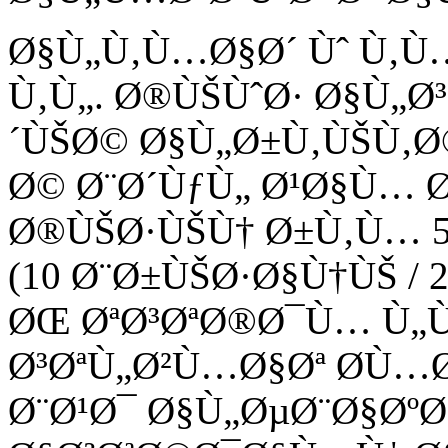
Ø§Ù„Ù‚Ù…Ø§Ø´ Ùˆ Ù‚
Ù‚Ù„. Ø®ÙŠÙˆØ· Ø§Ù„
´ÙŠØ© Ø§Ù„Ø±Ù‚ÙŠÙ‚Ø
Ø© Ø¨Ø´ÙƒÙ„ Ø¹Ø§Ù… 
Ø®ÙŠØ·ÙŠÙ† Ø±Ù‚Ù… 58
(10 Ø¨Ø±ÙŠØ·Ø§Ù†ÙŠ / 2
ØŒ ØªØ³ØªØ®Ø¯Ù… Ù„
Ø³ØªÙ„Ø²Ù…Ø§Øª Ø­Ù…
Ø¨Ø¹Ø¯ Ø§Ù„ØµØ¨Ø§Øº