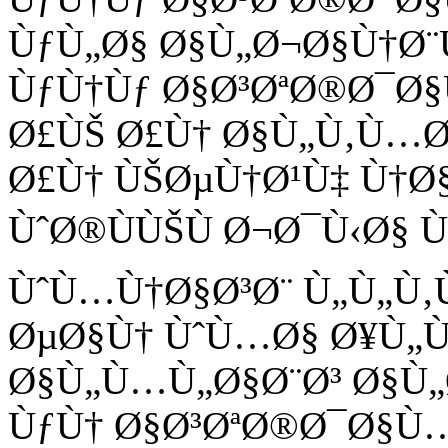
ÙƒÙ„Ø§ Ø§Ù„Ø¬Ø§Ù†Ø¨
ÙƒÙ†Ùƒ Ø§Ø³ØªØ®Ø¯Ø§
Ø£ÙŠ Ø£Ù† Ø§Ù„Ù‚Ù…Ø
Ø£Ù† ÙŠØµÙ†Ø¹Ù‡ Ù†Ø
ÙˆØ®ÙÙŠÙ Ø¬Ø¯Ù‹Ø§ Ù
ÙˆÙ…Ù†Ø§Ø³Ø¨ Ù„Ù„Ù
ØµØ§Ù† ÙˆÙ…Ø§ Ø¥Ù„Ù
Ø§Ù„Ù…Ù„Ø§Ø¨Ø³ Ø§Ù„
ÙƒÙ† Ø§Ø³ØªØ®Ø¯Ø§Ù