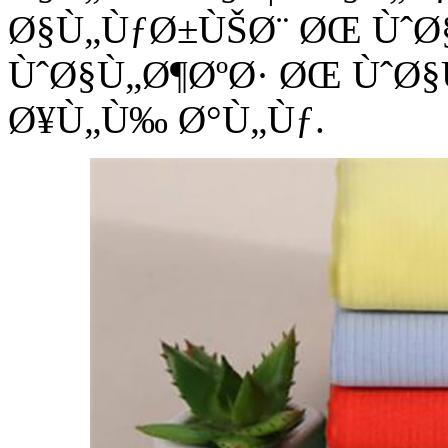
Ø§Ù„ÙƒØ±ÙŠØ¨ ØŒ ÙˆØ
ÙˆØ§Ù„Ø¶ØºØ· ØŒ ÙˆØ
Ø¥Ù„Ù‰ Ø°Ù„Ùƒ.