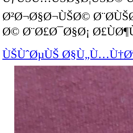
Ø²Ø¬Ø§Ø¬ÙŠØ© Ø¨Ø­ÙŠØ
Ø© Ø¨Ø£Ø¯Ø§Ø¡ Ø£ÙØ¶Ù
ÙŠÙˆØµÙŠ Ø§Ù„Ù…Ù†Ø