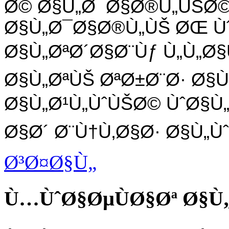
Ø© Ø§Ù„Ø¯Ø§Ø®Ù„ÙŠØ©
Ø§Ù„Ø¯Ø§Ø®Ù„ÙŠ ØŒ Ù
Ø§Ù„ØªØ´Ø§Ø¨Ùƒ Ù„Ù„Ø§
Ø§Ù„ØªÙŠ ØªØ±Ø¨Ø· Ø§Ù
Ø§Ù„Ø¹Ù„ÙˆÙŠØ© ÙˆØ§Ù
Ø§Ø´ Ø¨Ù†Ù‚Ø§Ø· Ø§Ù„Ùˆ
Ø³Ø¤Ø§Ù„
Ù…ÙˆØ§ØµÙØ§Øª Ø§