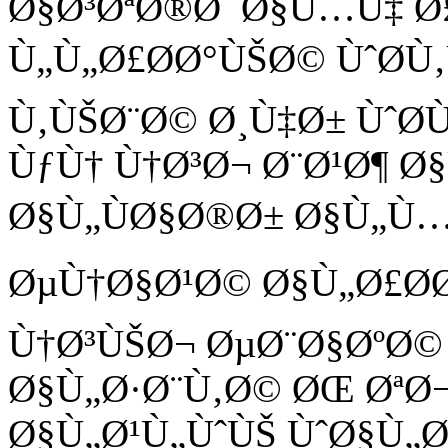
Ø§Ø³ØªØ®Ø¯Ø§Ù…Ù‡ Ø
Ù„Ù„Ø£Ø­Ø°ÙŠØ© ÙˆØ­Ù‚
Ù‚ÙŠØ¨Ø© Ø¸Ù‡Ø± ÙˆØ
ÙƒÙ† Ù†Ø³Ø¬ Ø¨Ø¹Ø¶ Ø
Ø§Ù„ÙØ§Ø®Ø± Ø§Ù„Ù…
ØµÙ†Ø§Ø¹Ø© Ø§Ù„Ø£Ø­Ø
Ù†Ø³ÙŠØ¬ ØµØ¨Ø§ØºØ
Ø§Ù„Ø·Ø¨Ù‚Ø© ØŒ ØªØ
Ø§Ù„Ø¹Ù„ÙˆÙŠ ÙˆØ§Ù„