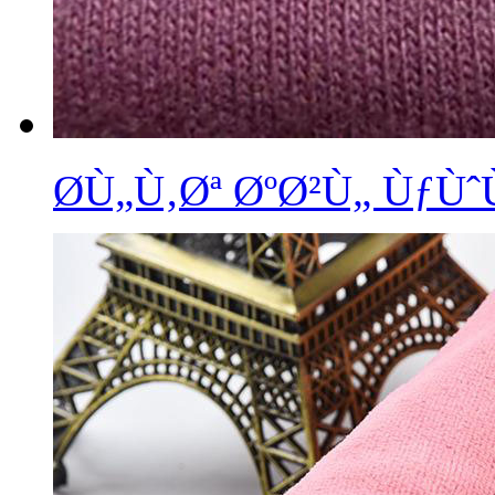
Ø­Ù„Ù‚Øª ØºØ²Ù„ Ùƒ