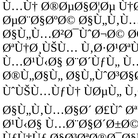
Ù…Ù† Ø®ØµØ§Ø¦Øµ Ù†Ø
ØµØ¨Ø§ØºØ© Ø§Ù„Ù‚Ù…
Ø§Ù„Ù…Ø²Ø¯ÙˆØ¬Ø© Ø
ØªÙ†Ø¸ÙŠÙ… Ù‚Ø·Ø¹Øª
Ù…Ø¹Ù‹Ø§ Ø¨Ø´ÙƒÙ„ Ù
Ø®Ù„Ø§Ù„ Ø§Ù„ÙˆØ³Ø§
ÙˆÙŠÙ…ÙƒÙ† ÙØµÙ„ Ù
Ø§Ù„Ù‚Ù…Ø§Ø´ Ø£Ùˆ 
Ø¹Ù‹Ø§ Ù…Ø¨Ø§Ø´Ø±Ø©
ÙƒÙ†Ùƒ Ø§Ø³ØªØ®Ø¯Ø