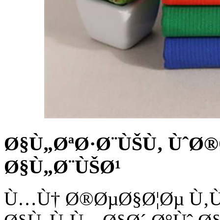
Ø§Ù„ØªØ·Ø¨ÙŠÙ‚ ÙˆØ
Ø§Ù„Ø¨ÙŠØ¹
Ù…Ù† Ø®ØµØ§Ø¦Øµ Ù‚