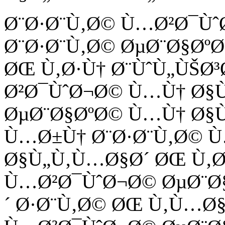
Ø¨Ø·Ø¨Ù‚Ø© Ù…Ø²Ø¯Ù
Ø¨Ø·Ø¨Ù‚Ø© ØµØ¨Ø§Øº
ØŒ Ù‚Ø·Ù† Ø¨ÙˆÙ„ÙŠØ³
Ø²Ø¯ÙˆØ¬Ø© Ù…Ù† Ø§Ù
ØµØ¨Ø§ØºØ© Ù…Ù† Ø§
Ù…Ø±Ù† Ø¨Ø·Ø¨Ù‚Ø© Ù
Ø§Ù„Ù‚Ù…Ø§Ø´ ØŒ Ù‚Ø
Ù…Ø²Ø¯ÙˆØ¬Ø© ØµØ¨Ø
´ Ø·Ø¨Ù‚Ø© ØŒ Ù‚Ù…Ø§