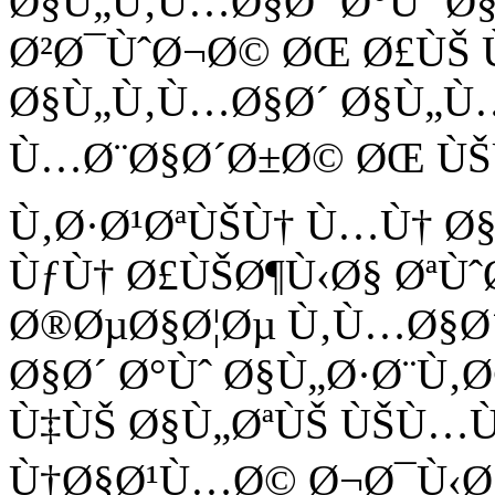
Ø§Ù„Ù‚Ù…Ø§Ø´ Ø°Ùˆ Ø
Ø²Ø¯ÙˆØ¬Ø© ØŒ Ø£ÙŠ 
Ø§Ù„Ù‚Ù…Ø§Ø´ Ø§Ù„Ù
Ù…Ø¨Ø§Ø´Ø±Ø© ØŒ ÙŠ
Ù‚Ø·Ø¹ØªÙŠÙ† Ù…Ù† Ø
ÙƒÙ† Ø£ÙŠØ¶Ù‹Ø§ ØªÙ
Ø®ØµØ§Ø¦Øµ Ù‚Ù…Ø§Ø
Ø§Ø´ Ø°Ùˆ Ø§Ù„Ø·Ø¨Ù
Ù‡ÙŠ Ø§Ù„ØªÙŠ ÙŠÙ…Ù
Ù†Ø§Ø¹Ù…Ø© Ø¬Ø¯Ù‹Ø§