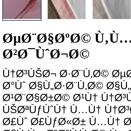
ØµØ¨Ø§ØºØ© Ù‚Ù…
Ø²Ø¯ÙˆØ¬Ø©
Ù†Ø³ÙŠØ¬ Ø·Ø¨Ù‚Ø© Øµ
Ø°Ùˆ Ø§Ù„Ø·Ø¨Ù‚Ø© Ø§
Ø¹Ø¨Ø§Ø±Ø© Ø¹Ù† Ù†Ø
ÙŠØªÙƒÙˆÙ† Ù…Ù† Ù†Ø
Ø£Ùˆ Ø£ÙƒØ«Ø± Ù…Ù† 