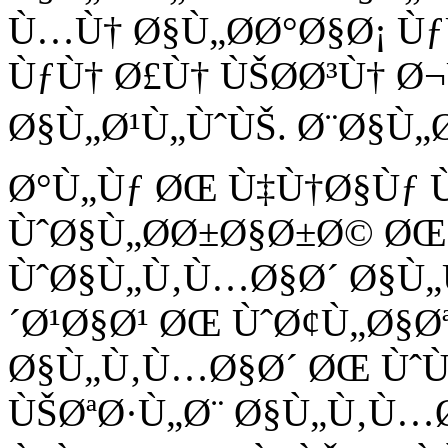
Ù…Ù† Ø§Ù„Ø­Ø°Ø§Ø¡ 
ÙƒÙ† Ø£Ù† ÙŠØ­Ø³Ù† Ø
Ø§Ù„Ø¹Ù„ÙˆÙŠ. Ø¨Ø§Ù
Ø°Ù„Ùƒ ØŒ Ù‡Ù†Ø§Ùƒ 
ÙˆØ§Ù„Ø­Ø±Ø§Ø±Ø© ØŒ
ÙˆØ§Ù„Ù‚Ù…Ø§Ø´ Ø§Ù„
´Ø¹Ø§Ø¹ ØŒ ÙˆØ¢Ù„Ø§Ø
Ø§Ù„Ù‚Ù…Ø§Ø´ ØŒ ÙˆÙ
ÙŠØªØ·Ù„Ø¨ Ø§Ù„Ù‚Ù…