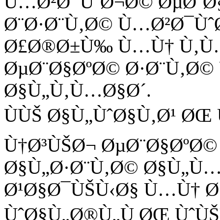
Ù…Ø²Ø¯ÙˆØ¬Ø© ØµØ¨Ø
Ø¨Ø·Ø¨Ù‚Ø© Ù…Ø²Ø¯Ùˆ
Ø£Ø®Ø±Ù‰ Ù…Ù† Ù‚Ù…
ØµØ¨Ø§ØºØ© Ø·Ø¨Ù‚Ø
Ø§Ù„Ù‚Ù…Ø§Ø´.
ÙÙŠ Ø§Ù„ÙˆØ§Ù‚Ø¹ Ø
Ù†Ø³ÙŠØ¬ ØµØ¨Ø§ØºØ©
Ø§Ù„Ø·Ø¨Ù‚Ø© Ø§Ù„Ù…
Ø¹Ø§Ø¯ÙŠÙ‹Ø§ Ù…Ù† 
ÙˆØ§Ù„Ø®Ù„Ù ØŒ ÙˆÙ