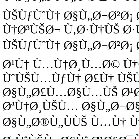
ÙŠÙƒÙˆÙ† Ø§Ù„Ø¬Ø²Ø
Ù†Ø³ÙŠØ¬ Ù‚Ø·Ù†ÙŠ Ø
ÙŠÙƒÙˆÙ† Ø§Ù„Ø¬Ø²Ø¡
Ø¹Ù† Ù…Ù†Ø¸Ù…Ø© Ù†
ÙˆÙŠÙ…ÙƒÙ† Ø£Ù† ÙŠÙ
Ø§Ù„Ø£Ù…Ø§Ù…ÙŠ Ø¹Ø
ØªÙ†Ø¸ÙŠÙ… Ø§Ù„Ø¬Ø§
Ø§Ù„Ø®Ù„ÙÙŠ Ù…Ù† Ù