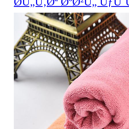
Ø­Ù„Ù‚Øª ØºØ²Ù„ Ùƒ