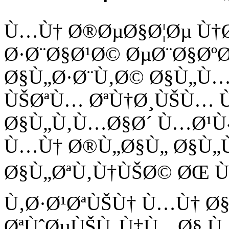
Ù…Ù† Ø®ØµØ§Ø¦Øµ Ù†Ø
Ø·Ø¨Ø§Ø¹Ø© ØµØ¨Ø§Øº
Ø§Ù„Ø·Ø¨Ù‚Ø© Ø§Ù„Ù
ÙŠØªÙ… ØªÙ†Ø¸ÙŠÙ… Ù
Ø§Ù„Ù‚Ù…Ø§Ø´ Ù…Ø¹Ù‹
Ù…Ù† Ø®Ù„Ø§Ù„ Ø§Ù„Ù
Ø§Ù„ØªÙ‚Ù†ÙŠØ© ØŒ Ù
Ù‚Ø·Ø¹ØªÙŠÙ† Ù…Ù† Ø
ØªÙˆØµÙŠÙ„Ù‡Ù…Ø§ Ù…