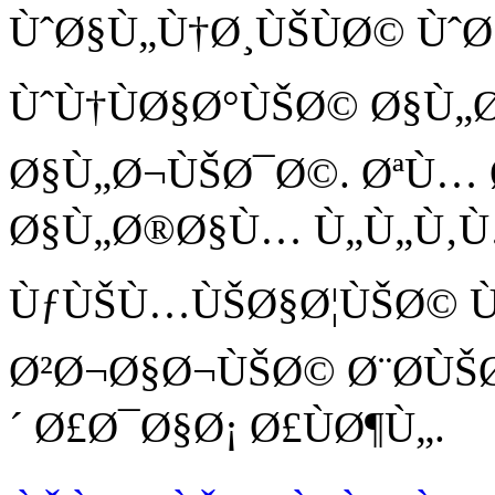
ÙˆØ§Ù„Ù†Ø¸ÙŠÙØ© Ùˆ
ÙˆÙ†ÙØ§Ø°ÙŠØ© Ø§Ù„
Ø§Ù„Ø¬ÙŠØ¯Ø©. ØªÙ… 
Ø§Ù„Ø®Ø§Ù… Ù„Ù„Ù‚Ù
ÙƒÙŠÙ…ÙŠØ§Ø¦ÙŠØ© Ù
Ø²Ø¬Ø§Ø¬ÙŠØ© Ø¨Ø­ÙŠ
´ Ø£Ø¯Ø§Ø¡ Ø£ÙØ¶Ù„.