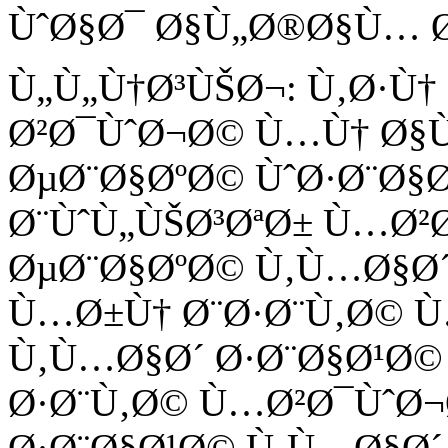
ÙˆØ§Ø¯ Ø§Ù„Ø®Ø§Ù… 
Ù„Ù„Ù†Ø³ÙŠØ¬: Ù‚Ø·Ù†
Ø²Ø¯ÙˆØ¬Ø© Ù…Ù† Ø§Ù
ØµØ¨Ø§ØºØ© ÙˆØ·Ø¨Ø§
Ø¨ÙˆÙ„ÙŠØ³ØªØ± Ù…Ø²
ØµØ¨Ø§ØºØ© Ù‚Ù…Ø§Ø´
Ù…Ø±Ù† Ø¨Ø·Ø¨Ù‚Ø© 
Ù‚Ù…Ø§Ø´ Ø·Ø¨Ø§Ø¹Ø©
Ø·Ø¨Ù‚Ø© Ù…Ø²Ø¯ÙˆØ¬
Ø·Ø¨Ø§Ø¹Ø© Ù‚Ù…Ø§Ø´