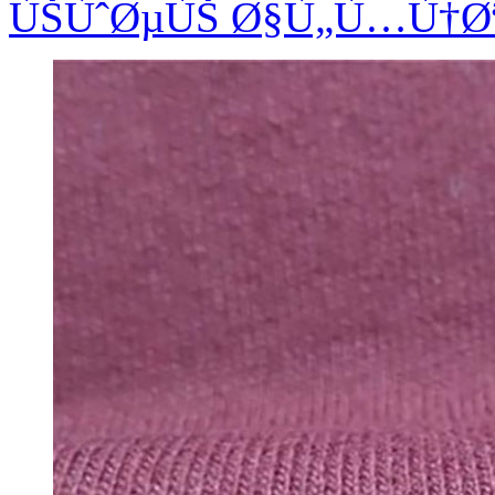
ÙŠÙˆØµÙŠ Ø§Ù„Ù…Ù†Ø