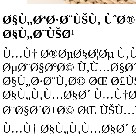
Ø§Ù„ØªØ·Ø¨ÙŠÙ‚ ÙˆØ
Ø§Ù„Ø¨ÙŠØ¹
Ù…Ù† Ø®ØµØ§Ø¦Øµ Ù‚
ØµØ¨Ø§ØºØ© Ù‚Ù…Ø§Ø
Ø§Ù„Ø·Ø¨Ù‚Ø© ØŒ Ø£Ù
Ø§Ù„Ù‚Ù…Ø§Ø´ Ù…Ù†Ø
Ø¨Ø§Ø´Ø±Ø© ØŒ ÙŠÙ…Ù
Ù…Ù† Ø§Ù„Ù‚Ù…Ø§Ø´ 