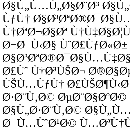
Ø§Ù„Ù…Ù„Ø§Ø¨Ø³ Ø§Ù„
ÙƒÙ† Ø§Ø³ØªØ®Ø¯Ø§Ù
Ù†ØªØ¬Ø§Øª Ù†Ù‡Ø§Ø
Ø¬Ø¯Ù‹Ø§ ÙˆØ£ÙƒØ«Ø±
Ø§Ø³ØªØ®Ø¯Ø§Ù…Ù‡Ø§
Ø£Ùˆ Ù†Ø³ÙŠØ¬ Ø®Ø§Ø
ÙŠÙ…ÙƒÙ† Ø£ÙŠØ¶Ù‹Ø
Ø·Ø¨Ù‚Ø© ØµØ¨Ø§ØºØ©
Ø§Ù„Ø·Ø¨Ù‚Ø© Ø§Ù„Ù
Ø¬Ù…ÙˆØ¹Ø© Ù…ØªÙ†Ù