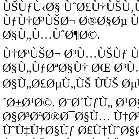
ÙŠÙƒÙ‹Ø§ ÙˆØ£Ù†ÙŠÙ‚
ÙƒÙ†Ø³ÙŠØ¬ Ø®Ø§Øµ Ù
Ø§Ù„Ù…ÙˆØ¶Ø©.
Ù†Ø³ÙŠØ¬ Ø³Ù…ÙŠÙƒ Ù
Ø§Ù„ÙƒØªØ§Ù† ØŒ Ø³
Ø§Ù„Ø£ØµÙ„ÙŠ ÙÙŠ Ø
´Ø±Ø¹Ø©. Ø¨Ø´ÙƒÙ„ Ø
Ø§Ø³ØªØ®Ø¯Ø§Ù… Ù†Ø
ÙˆÙ‡Ù†Ø§Ùƒ Ø£Ù†ÙˆØ§