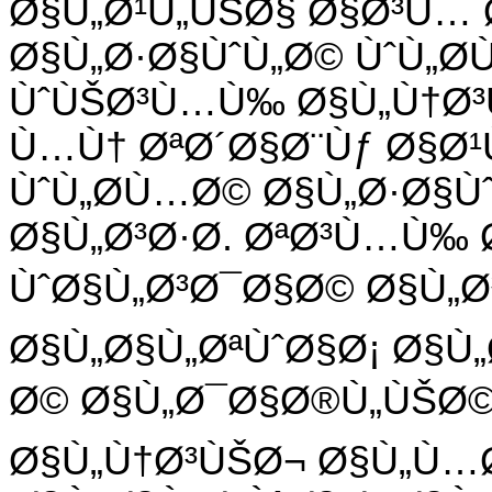
Ø§Ù„Ø¹Ù„ÙŠØ§ Ø§Ø³Ù… 
Ø§Ù„Ø·Ø§ÙˆÙ„Ø© ÙˆÙ„Ø
ÙˆÙŠØ³Ù…Ù‰ Ø§Ù„Ù†Ø³
Ù…Ù† ØªØ´Ø§Ø¨Ùƒ Ø§Ø¹
ÙˆÙ„Ø­Ù…Ø© Ø§Ù„Ø·Ø§Ù
Ø§Ù„Ø³Ø·Ø­. ØªØ³Ù…Ù‰
ÙˆØ§Ù„Ø³Ø¯Ø§Ø© Ø§Ù„Ø
Ø§Ù„Ø§Ù„ØªÙˆØ§Ø¡ Ø§Ù
Ø© Ø§Ù„Ø¯Ø§Ø®Ù„ÙŠØ©.
Ø§Ù„Ù†Ø³ÙŠØ¬ Ø§Ù„Ù…Ø