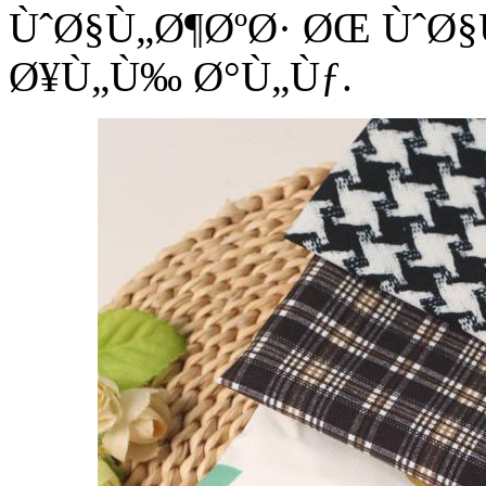
ÙˆØ§Ù„Ø¶ØºØ· ØŒ ÙˆØ
Ø¥Ù„Ù‰ Ø°Ù„Ùƒ.