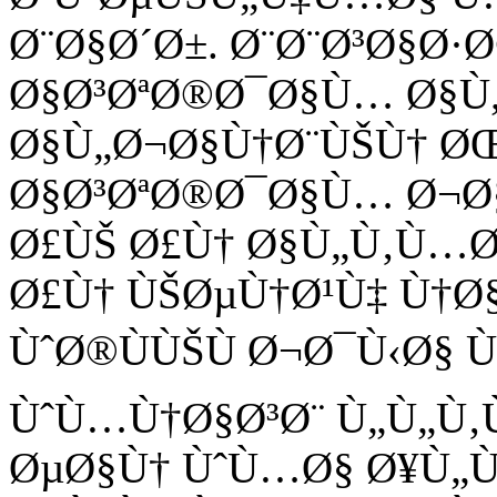
Ø¨Ø§Ø´Ø±. Ø¨Ø¨Ø³Ø§Ø
Ø§Ø³ØªØ®Ø¯Ø§Ù… Ø§Ù
Ø§Ù„Ø¬Ø§Ù†Ø¨ÙŠÙ† Ø
Ø§Ø³ØªØ®Ø¯Ø§Ù… Ø¬Ø§
Ø£ÙŠ Ø£Ù† Ø§Ù„Ù‚Ù…Ø
Ø£Ù† ÙŠØµÙ†Ø¹Ù‡ Ù†Ø
ÙˆØ®ÙÙŠÙ Ø¬Ø¯Ù‹Ø§ Ù
ÙˆÙ…Ù†Ø§Ø³Ø¨ Ù„Ù„Ù
ØµØ§Ù† ÙˆÙ…Ø§ Ø¥Ù„Ù