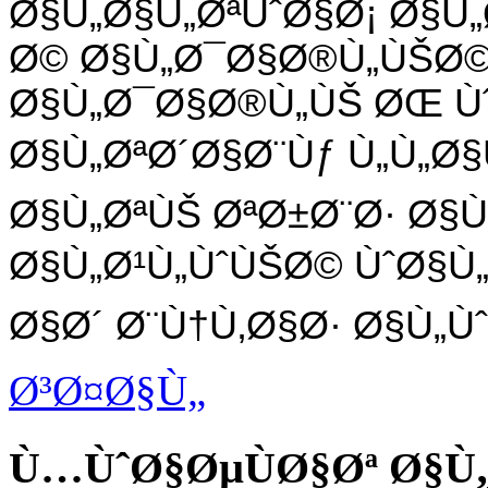
Ø§Ù„Ø§Ù„ØªÙˆØ§Ø¡ Ø§Ù
Ø© Ø§Ù„Ø¯Ø§Ø®Ù„ÙŠØ©
Ø§Ù„Ø¯Ø§Ø®Ù„ÙŠ ØŒ Ù
Ø§Ù„ØªØ´Ø§Ø¨Ùƒ Ù„Ù„Ø§
Ø§Ù„ØªÙŠ ØªØ±Ø¨Ø· Ø§Ù
Ø§Ù„Ø¹Ù„ÙˆÙŠØ© ÙˆØ§Ù
Ø§Ø´ Ø¨Ù†Ù‚Ø§Ø· Ø§Ù„Ùˆ
Ø³Ø¤Ø§Ù„
Ù…ÙˆØ§ØµÙØ§Øª Ø§