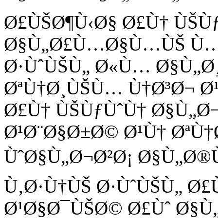
Ø£ÙŠØ¶Ù‹Ø§ Ø£Ù† ÙŠÙƒ
Ø§Ù„Ø£Ù…Ø§Ù…ÙŠ Ù…Ù
Ø·ÙˆÙŠÙ„ Ø«Ù… Ø§Ù„Ø
ØªÙ†Ø¸ÙŠÙ… Ù†Ø³Ø¬ Ø
Ø£Ù† ÙŠÙƒÙˆÙ† Ø§Ù„
Ø¹Ø¨Ø§Ø±Ø© Ø¹Ù† ØªÙ
ÙˆØ§Ù„Ø¬Ø²Ø¡ Ø§Ù„Ø®
Ù‚Ø·Ù†ÙŠ Ø·ÙˆÙŠÙ„ Ø
Ø¹Ø§Ø¯ÙŠØ© Ø£Ùˆ Ø§Ù