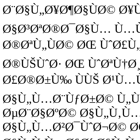
Ø¨Ø§Ù„Ø¥Ø¶Ø§ÙØ© Ø¥
Ø§Ø³ØªØ®Ø¯Ø§Ù… Ù…
Ø®ØªÙ„ÙØ© ØŒ ÙˆØ£Ù„
Ø®ÙŠÙˆØ· ØŒ ÙˆØªÙ†Ø
Ø£Ø®Ø±Ù‰ ÙÙŠ Ø¹Ù…
Ø§Ù„Ù…Ø¨ÙƒØ±Ø© Ù„Ù
ØµØ¨Ø§ØºØ© Ø§Ù„Ù‚Ù…
Ø§Ù„Ù…Ø²Ø¯ÙˆØ¬Ø© ØŒ