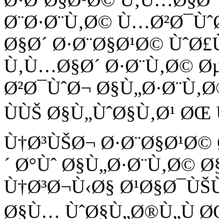
Ø¨Ø·Ø¨Ù‚Ø© Ù…Ø²Ø¯Ùˆ
Ø§Ø´ Ø·Ø¨Ø§Ø¹Ø© ÙˆØ
Ù‚Ù…Ø§Ø´ Ø·Ø¨Ù‚Ø© Ø
Ø²Ø¯ÙˆØ¬ Ø§Ù„Ø·Ø¨Ù‚Ø
ÙÙŠ Ø§Ù„ÙˆØ§Ù‚Ø¹ Ø
Ù†Ø³ÙŠØ¬ Ø·Ø¨Ø§Ø¹Ø©
´ Ø°Ùˆ Ø§Ù„Ø·Ø¨Ù‚Ø©
Ù†Ø³Ø¬Ù‹Ø§ Ø¹Ø§Ø¯ÙŠ
Ø§Ù… ÙˆØ§Ù„Ø®Ù„Ù 