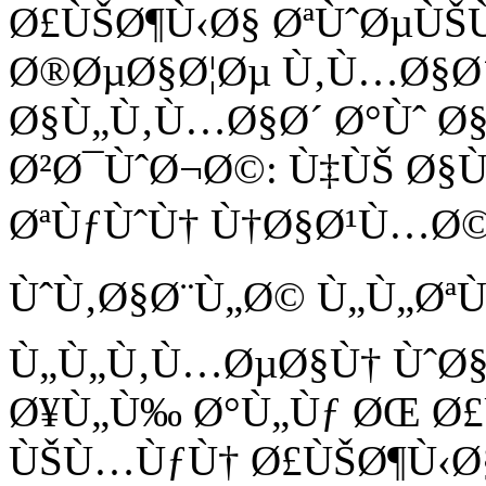
Ø£ÙŠØ¶Ù‹Ø§ ØªÙˆØµÙŠ
Ø®ØµØ§Ø¦Øµ Ù‚Ù…Ø§Ø´
Ø§Ù„Ù‚Ù…Ø§Ø´ Ø°Ùˆ Ø
Ø²Ø¯ÙˆØ¬Ø©: Ù‡ÙŠ Ø§
ØªÙƒÙˆÙ† Ù†Ø§Ø¹Ù…Ø©
ÙˆÙ‚Ø§Ø¨Ù„Ø© Ù„Ù„ØªÙ
Ù„Ù„Ù‚Ù…ØµØ§Ù† ÙˆØ
Ø¥Ù„Ù‰ Ø°Ù„Ùƒ ØŒ Ø£
ÙŠÙ…ÙƒÙ† Ø£ÙŠØ¶Ù‹Ø§