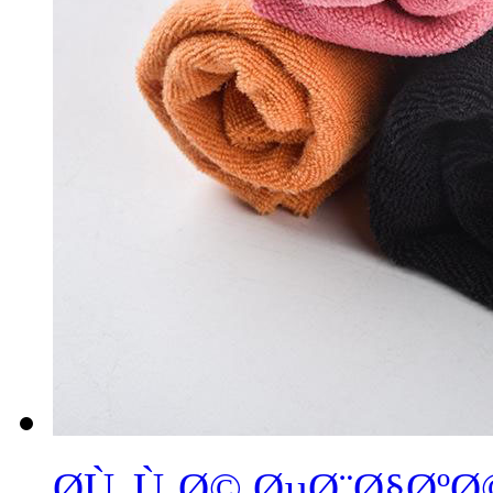
Ø­Ù„Ù‚Ø© ØµØ¨Ø§Øº