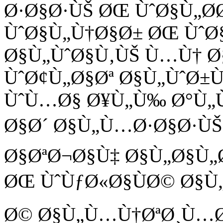
Ø·Ø§Ø·ÙŠ ØŒ ÙˆØ§Ù„Ø
ÙˆØ§Ù„Ù†Ø§Ø± ØŒ ÙˆØ
Ø§Ù„ÙˆØ§Ù‚ÙŠ Ù…Ù† Ø
ÙˆØ¢Ù„Ø§Øª Ø§Ù„ÙˆØ±
ÙˆÙ…Ø§ Ø¥Ù„Ù‰ Ø°Ù„Ù
Ø§Ø´ Ø§Ù„Ù…Ø·Ø§Ø·ÙŠ
Ø§ØªØ¬Ø§Ù‡ Ø§Ù„Ø§Ù„
ØŒ ÙˆÙƒØ«Ø§ÙØ© Ø§Ù
Ø© Ø§Ù„Ù…Ù†ØªØ¸Ù…Ø©