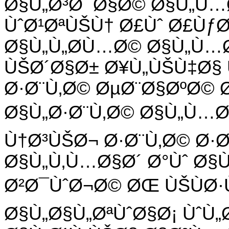
Ø§Ù„Ø³Ø¯Ø§Ø© Ø§Ù„Ù…
ÙˆØ¹ØªÙŠÙ† Ø£Ùˆ Ø£Ùƒ
Ø§Ù„Ù„Ø­Ù…Ø© Ø§Ù„Ù…Ø
ÙŠØ´Ø§Ø± Ø¥Ù„ÙŠÙ‡Ø§
Ø·Ø¨Ù‚Ø© ØµØ¨Ø§ØºØ© 
Ø§Ù„Ø·Ø¨Ù‚Ø© Ø§Ù„Ù…Ø
Ù†Ø³ÙŠØ¬ Ø·Ø¨Ù‚Ø© Ø·
Ø§Ù„Ù‚Ù…Ø§Ø´ Ø°Ùˆ Ø§
Ø²Ø¯ÙˆØ¬Ø© ØŒ ÙŠÙØ·
Ø§Ù„Ø§Ù„ØªÙˆØ§Ø¡ ÙˆÙ„