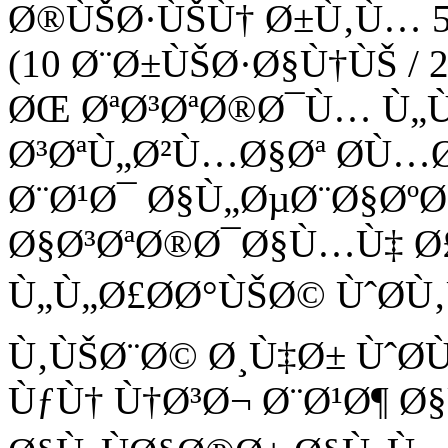
Ø®ÙŠØ·ÙŠÙ† Ø±Ù‚Ù… 58
(10 Ø¨Ø±ÙŠØ·Ø§Ù†ÙŠ / 2
ØŒ ØªØ³ØªØ®Ø¯Ù… Ù„
Ø³ØªÙ„Ø²Ù…Ø§Øª Ø­Ù…
Ø¨Ø¹Ø¯ Ø§Ù„ØµØ¨Ø§Øº
Ø§Ø³ØªØ®Ø¯Ø§Ù…Ù‡ Ø
Ù„Ù„Ø£Ø­Ø°ÙŠØ© ÙˆØ­Ù‚
Ù‚ÙŠØ¨Ø© Ø¸Ù‡Ø± ÙˆØ
ÙƒÙ† Ù†Ø³Ø¬ Ø¨Ø¹Ø¶ Ø