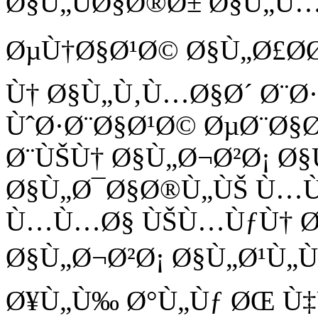
Ø§Ù„ÙØ§Ø®Ø± Ø§Ù„Ù…
ØµÙ†Ø§Ø¹Ø© Ø§Ù„Ø£Ø­
Ù† Ø§Ù„Ù‚Ù…Ø§Ø´ Ø¨Ø
ÙˆØ·Ø¨Ø§Ø¹Ø© ØµØ¨Ø§
Ø¨ÙŠÙ† Ø§Ù„Ø¬Ø²Ø¡ Ø§
Ø§Ù„Ø¯Ø§Ø®Ù„ÙŠ Ù…Ù†
Ù…Ù…Ø§ ÙŠÙ…ÙƒÙ† Ø£
Ø§Ù„Ø¬Ø²Ø¡ Ø§Ù„Ø¹Ù„Ù
Ø¥Ù„Ù‰ Ø°Ù„Ùƒ ØŒ Ù