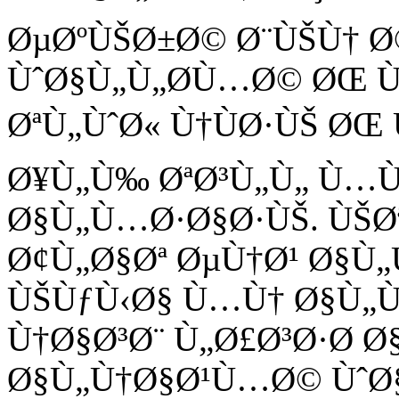
ØµØºÙŠØ±Ø© Ø¨ÙŠÙ† Ø
ÙˆØ§Ù„Ù„Ø­Ù…Ø© ØŒ Ù
ØªÙ„ÙˆØ« Ù†ÙØ·ÙŠ Ø
Ø¥Ù„Ù‰ ØªØ³Ù„Ù„ Ù…Ùˆ
Ø§Ù„Ù…Ø·Ø§Ø·ÙŠ. ÙŠØ
Ø¢Ù„Ø§Øª ØµÙ†Ø¹ Ø§Ù
ÙŠÙƒÙ‹Ø§ Ù…Ù† Ø§Ù„
Ù†Ø§Ø³Ø¨ Ù„Ø£Ø³Ø·Ø­ 
Ø§Ù„Ù†Ø§Ø¹Ù…Ø© ÙˆØ