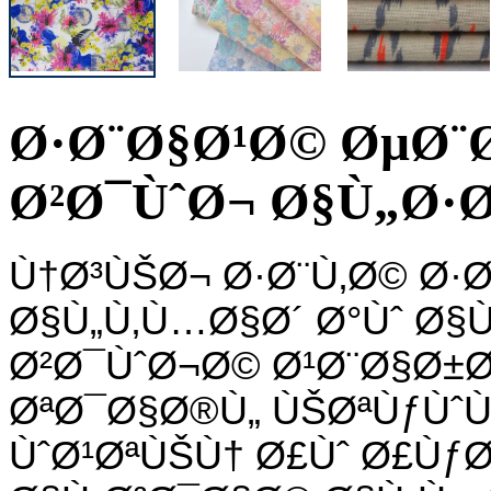
Ø·Ø¨Ø§Ø¹Ø© ØµØ¨
Ø²Ø¯ÙˆØ¬ Ø§Ù„Ø·
Ù†Ø³ÙŠØ¬ Ø·Ø¨Ù‚Ø© Ø·
Ø§Ù„Ù‚Ù…Ø§Ø´ Ø°Ùˆ Ø§
Ø²Ø¯ÙˆØ¬Ø© Ø¹Ø¨Ø§Ø±Ø
ØªØ¯Ø§Ø®Ù„ ÙŠØªÙƒÙˆ
ÙˆØ¹ØªÙŠÙ† Ø£Ùˆ Ø£Ùƒ