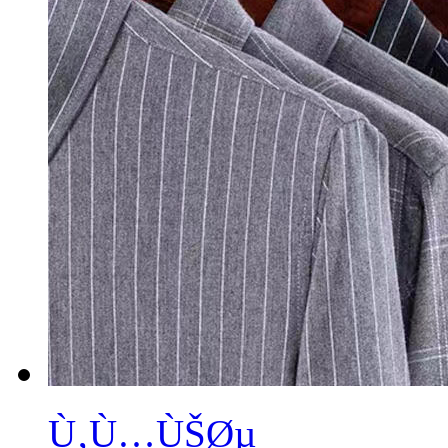
Ù‚Ù…ÙŠØµ