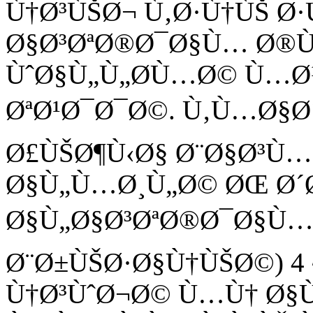
Ù†Ø³ÙŠØ¬ Ù‚Ø·Ù†ÙŠ Ø·
Ø§Ø³ØªØ®Ø¯Ø§Ù… Ø®Ù
ÙˆØ§Ù„Ù„Ø­Ù…Ø© Ù…Ø
ØªØ¹Ø¯Ø¯Ø©. Ù‚Ù…Ø§Ø´
Ø£ÙŠØ¶Ù‹Ø§ Ø¨Ø§Ø³Ù…
Ø§Ù„Ù…Ø¸Ù„Ø© ØŒ Ø´Ø
Ø§Ù„Ø§Ø³ØªØ®Ø¯Ø§Ù… 5
Ø¨Ø±ÙŠØ·Ø§Ù†ÙŠØ©) 4 
Ù†Ø³ÙˆØ¬Ø© Ù…Ù† Ø§Ù