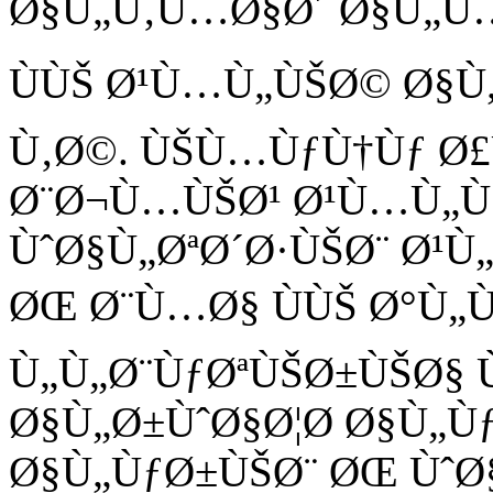
Ø§Ù„Ù‚Ù…Ø§Ø´ Ø§Ù„Ù…
ÙÙŠ Ø¹Ù…Ù„ÙŠØ© Ø§Ù
Ù‚Ø©. ÙŠÙ…ÙƒÙ†Ùƒ Ø
Ø¨Ø¬Ù…ÙŠØ¹ Ø¹Ù…Ù„Ù
ÙˆØ§Ù„ØªØ´Ø·ÙŠØ¨ Ø¹
ØŒ Ø¨Ù…Ø§ ÙÙŠ Ø°Ù„
Ù„Ù„Ø¨ÙƒØªÙŠØ±ÙŠØ§ 
Ø§Ù„Ø±ÙˆØ§Ø¦Ø­ Ø§Ù„
Ø§Ù„ÙƒØ±ÙŠØ¨ ØŒ ÙˆØ